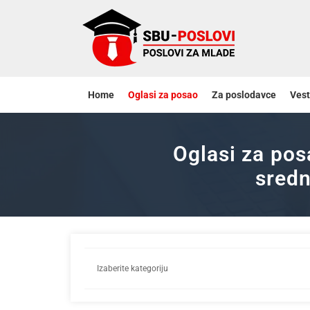
Home
Oglasi za posao
Za poslodavce
Vest
Oglasi za pos
sredn