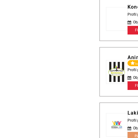
Kon
Profil
Ob
F
Ani
I
Profi
Ob
F
Lak
Profi
Ob
P