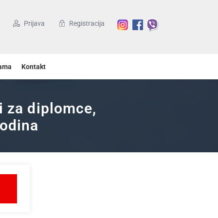
Prijava
Registracija
ama
Kontakt
i za diplomce,
godina