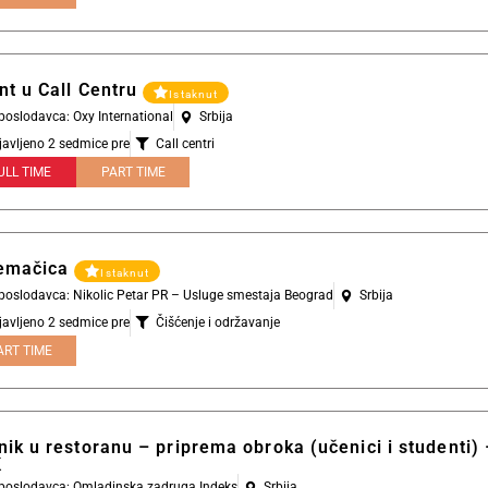
nt u Call Centru
Istaknut
 poslodavca: Oxy International
Srbija
javljeno 2 sedmice pre
Call centri
ULL TIME
PART TIME
emačica
Istaknut
 poslodavca: Nikolic Petar PR – Usluge smestaja Beograd
Srbija
javljeno 2 sedmice pre
Čišćenje i održavanje
ART TIME
ik u restoranu – priprema obroka (učenici i studenti) 
K
l poslodavca: Omladinska zadruga Indeks
Srbija