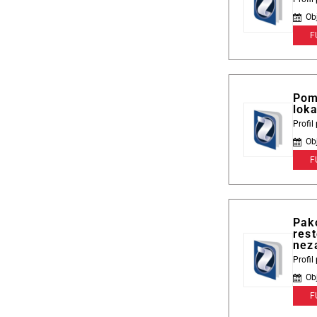
Ob
F
Pom
loka
Profi
Ob
F
Pak
rest
nez
Profi
Ob
F