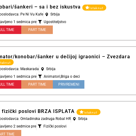
obari/šankeri – sa i bez iskustva
Istaknut
 poslodavca: Pe Ni Vu Kafe
Srbija
javljeno 1 sedmica pre
Ugostiteljstvo
ULL TIME
PART TIME
mator/konobar/šanker u dečijoj igraonici – Zvezdara
staknut
l poslodavca: Maskarada
Srbija
javljeno 1 sedmica pre
Animatori
,
Briga o deci
ULL TIME
PART TIME
PRIVREMENI
i fizički poslovi BRZA ISPLATA
Istaknut
l poslodavca: Omladinska zadruga Robal HR
Srbija
javljeno 2 sedmice pre
Fizički poslovi
ART TIME