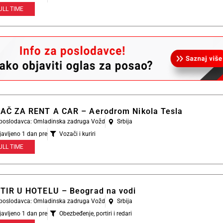
ULL TIME
AČ ZA RENT A CAR – Aerodrom Nikola Tesla
l poslodavca: Omladinska zadruga Vožd
Srbija
javljeno 1 dan pre
Vozači i kuriri
ULL TIME
TIR U HOTELU – Beograd na vodi
l poslodavca: Omladinska zadruga Vožd
Srbija
javljeno 1 dan pre
Obezbeđenje, portiri i redari