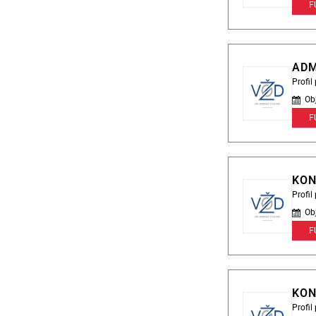
F
ADM
Profi
Ob
F
KON
Profi
Ob
F
KON
Profi