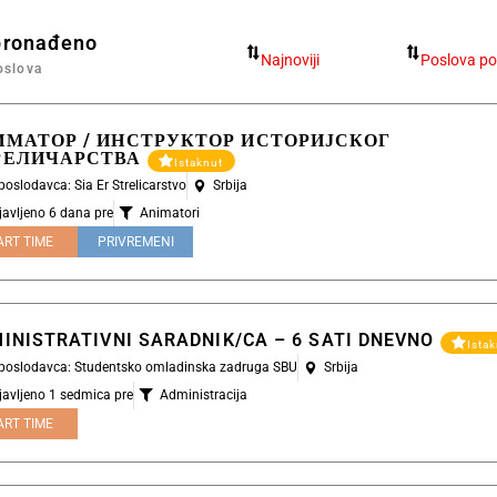
pronađeno
oslova
ИМАТОР / ИНСТРУКТОР ИСТОРИЈСКОГ
РЕЛИЧАРСТВА
Istaknut
 poslodavca: Sia Er Strelicarstvo
Srbija
javljeno 6 dana pre
Animatori
ART TIME
PRIVREMENI
INISTRATIVNI SARADNIK/CA – 6 SATI DNEVNO
Ista
l poslodavca: Studentsko omladinska zadruga SBU
Srbija
javljeno 1 sedmica pre
Administracija
ART TIME