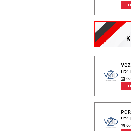
F
VOZ
Profi
Ob
F
POR
Profi
Ob