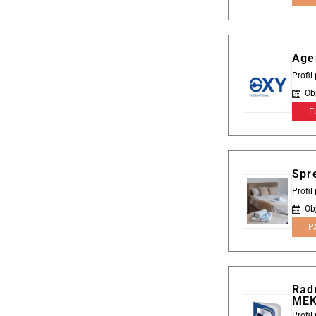
Age
Profil
Ob
F
Spr
Profil
Ob
P
Radn
ME
Profi