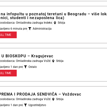
na infopultu u poznatoj teretani u Beogradu – više lok
nici, studenti i nezaposlena lica)
l poslodavca: Omladinska zadruga Indeks
Srbija
javljeno 6 minuta pre
Administracija
ULL TIME
 U BIOSKOPU – Kragujevac
l poslodavca: Omladinska zadruga Vožd
Srbija
javljeno 1 dan pre
Ostalo
ULL TIME
PREMA I PRODAJA SENDVIČA – Voždovac
l poslodavca: Omladinska zadruga Vožd
Srbija
javljeno 1 dan pre
Ugostiteljstvo