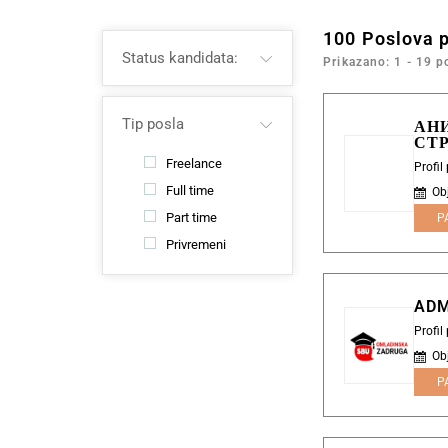
100
Poslova 
Status kandidata:
Prikazano: 1 - 19 p
Tip posla
АН
СТ
Freelance
Profil
Full time
Ob
Part time
P
Privremeni
ADM
Profi
Ob
P