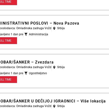
ULL TIME
INISTRATIVNI POSLOVI – Nova Pazova
l poslodavca: Omladinska zadruga Vožd
Srbija
javljeno 1 dan pre
Administracija
ULL TIME
OBAR/ŠANKER – Zvezdara
l poslodavca: Omladinska zadruga Vožd
Srbija
javljeno 1 dan pre
Ugostiteljstvo
ULL TIME
OBAR/ŠANKER U DEČIJOJ IGRAONICI – Više lokacija
l poslodavca: Omladinska zadruga Vožd
Srbija