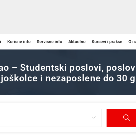
i
Korisne info
Servisne info
Aktuelno
Kursevi i prakse
O n
ao – Studentski poslovi, poslov
joškolce i nezaposlene do 30 