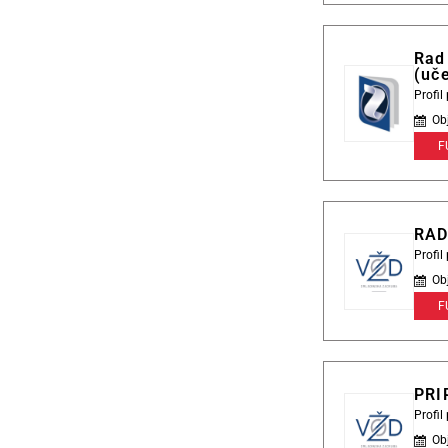
Rad 
(uče
Profi
Ob
F
RAD
Profi
Ob
F
PRI
Profi
Ob