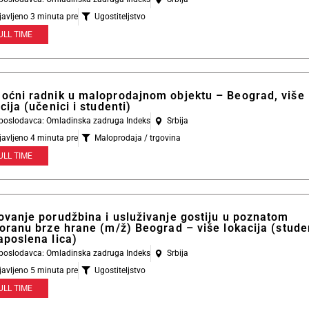
javljeno 3 minuta pre
Ugostiteljstvo
ULL TIME
oćni radnik u maloprodajnom objektu – Beograd, više
cija (učenici i studenti)
l poslodavca: Omladinska zadruga Indeks
Srbija
javljeno 4 minuta pre
Maloprodaja / trgovina
ULL TIME
ovanje porudžbina i usluživanje gostiju u poznatom
oranu brze hrane (m/ž) Beograd – više lokacija (studen
aposlena lica)
l poslodavca: Omladinska zadruga Indeks
Srbija
javljeno 5 minuta pre
Ugostiteljstvo
ULL TIME