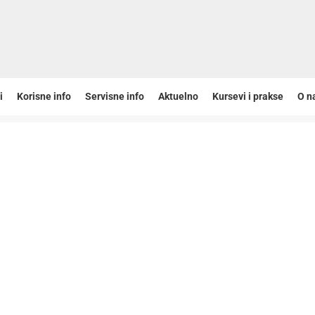
i
Korisne info
Servisne info
Aktuelno
Kursevi i prakse
O n