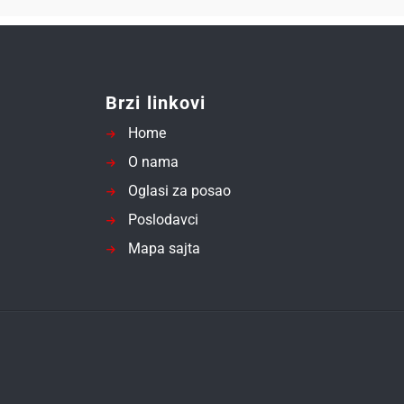
Brzi linkovi
Home
O nama
Oglasi za posao
Poslodavci
Mapa sajta