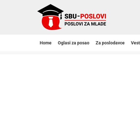
Home
Oglasi za posao
Za poslodavce
Vest