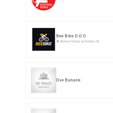
Bee Bike D.O.O
Bulevar Heroja sa Košara 2A
Dve Banane