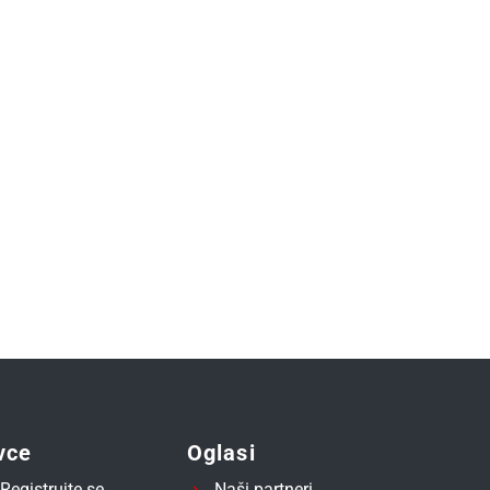
vce
Oglasi
Registrujte se
Naši partneri