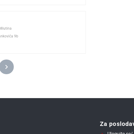
Milutina
ankovića 9b
Za posloda
Ulogujte se/ 