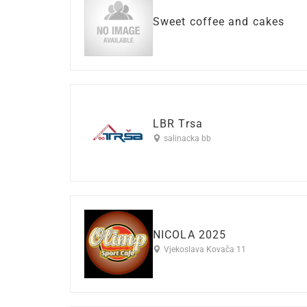
Sweet coffee and cakes
LBR Trsa
salinacka bb
NICOLA 2025
Vjekoslava Kovača 11