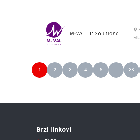
M-VAL Hr Solutions
Mil
1
2
3
4
5
. . .
38
Brzi linkovi
Home