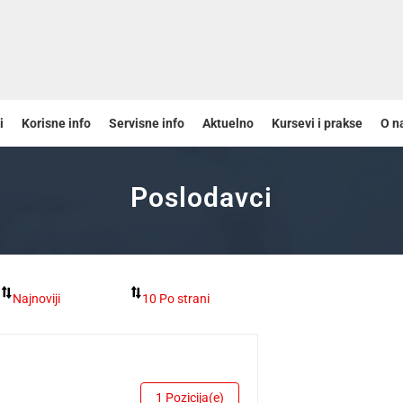
i
Korisne info
Servisne info
Aktuelno
Kursevi i prakse
O n
Poslodavci
1 Pozicija(e)