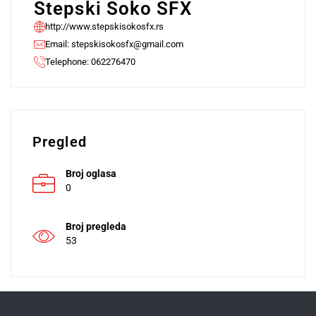
Stepski Soko SFX
http://www.stepskisokosfx.rs
Email:
stepskisokosfx@gmail.com
Telephone: 062276470
Pregled
Broj oglasa
0
Broj pregleda
53