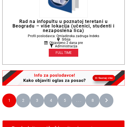
Rad na infopultu u poznatoj teretani u
Beogradu – više lokacija (učenici, studenti i
nezaposlena lica)
Profil poslodavca: Omladinska zadruga Indeks
Srbija
Objavljeno 2 dana pre
Administracija
FULL TIME
1
2
3
4
5
. . .
8