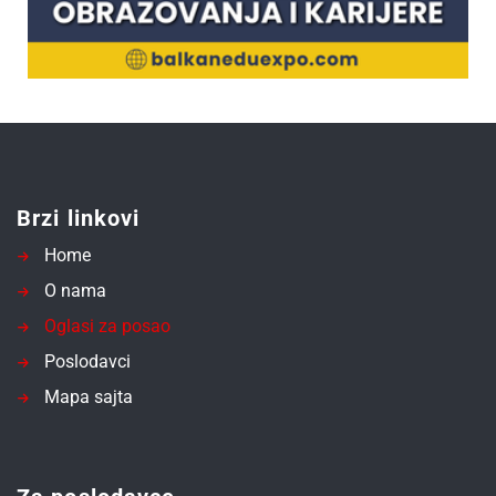
Brzi linkovi
Home
O nama
Oglasi za posao
Poslodavci
Mapa sajta