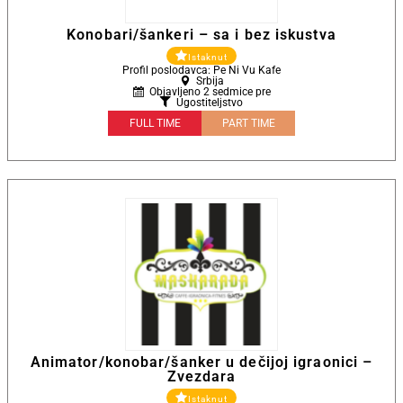
Konobari/šankeri – sa i bez iskustva
Istaknut
Profil poslodavca: Pe Ni Vu Kafe
Srbija
Objavljeno 2 sedmice pre
Ugostiteljstvo
FULL TIME
PART TIME
Animator/konobar/šanker u dečijoj igraonici –
Zvezdara
Istaknut