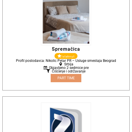
Spremačica
Istaknut
Profil poslodavca: Nikolic Petar PR – Usluge smestaja Beograd
Srbija
Objavljeno 2 sedmice pre
Čišćenje i održavanje
PART TIME