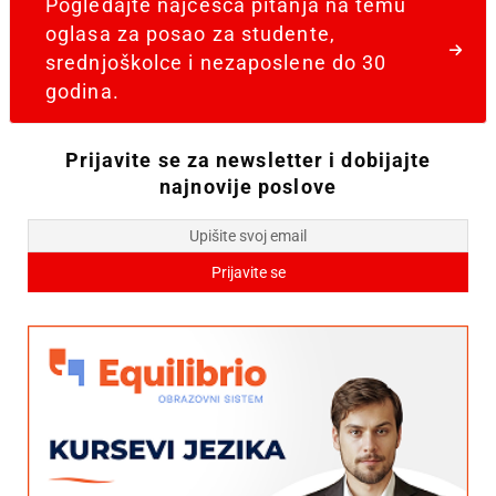
Pogledajte najčešća pitanja na temu
oglasa za posao za studente,
srednjoškolce i nezaposlene do 30
godina.
Prijavite se za newsletter i dobijajte
najnovije poslove