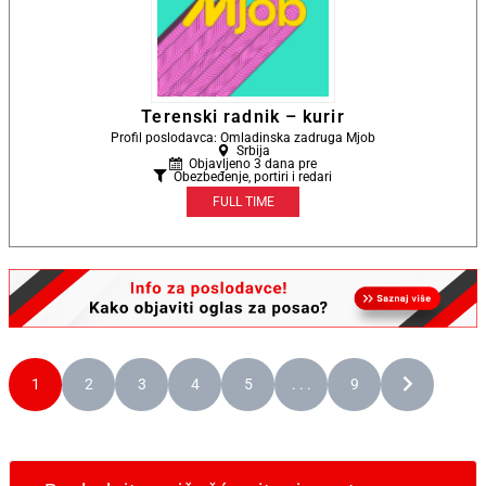
Terenski radnik – kurir
Profil poslodavca: Omladinska zadruga Mjob
Srbija
Objavljeno 3 dana pre
Obezbeđenje, portiri i redari
FULL TIME
1
2
3
4
5
. . .
9