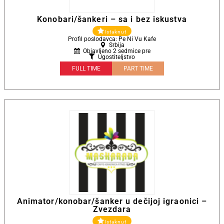
Konobari/šankeri – sa i bez iskustva
Istaknut
Profil poslodavca: Pe Ni Vu Kafe
Srbija
Objavljeno 2 sedmice pre
Ugostiteljstvo
FULL TIME
PART TIME
Animator/konobar/šanker u dečijoj igraonici –
Zvezdara
Istaknut