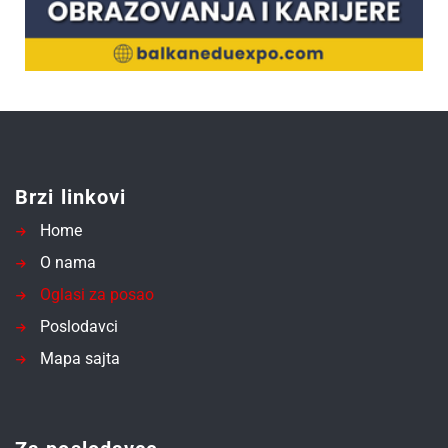
Brzi linkovi
Home
O nama
Oglasi za posao
Poslodavci
Mapa sajta