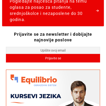
Pogledajte najčešća pitanja na temu
oglasa za posao za studente,
srednjoškolce i nezaposlene do 30
godina.
Prijavite se za newsletter i dobijajte
najnovije poslove