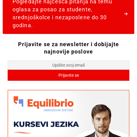
Pogledajte najčešća pitanja na temu
oglasa za posao za studente,
srednjoškolce i nezaposlene do 30
godina.
Prijavite se za newsletter i dobijajte
najnovije poslove