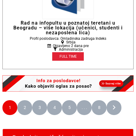
Rad na infopultu u poznatoj teretani u
Beogradu – više lokacija (učenici, studenti i
nezaposlena lica)
Profil poslodavca: Omladinska zadruga Indeks
Srbija
Objavljeno 2 dana pre
Administracija
FULL TIME
1
2
3
4
5
. . .
8