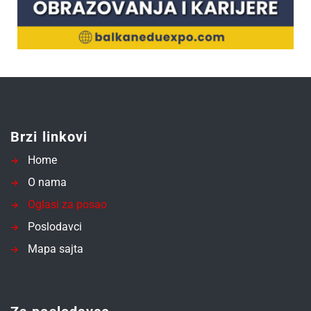
Brzi linkovi
Home
O nama
Oglasi za posao
Poslodavci
Mapa sajta