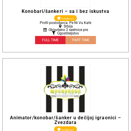
Konobari/šankeri – sa i bez iskustva
Istaknut
Profil poslodavca: Pe Ni Vu Kafe
Srbija
Objavljeno 2 sedmice pre
Ugostiteljstvo
FULL TIME
PART TIME
Animator/konobar/šanker u dečijoj igraonici –
Zvezdara
Istaknut