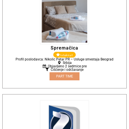
Spremačica
Istaknut
Profil poslodavca: Nikolic Petar PR – Usluge smestaja Beograd
Srbija
Objavljeno 2 sedmice pre
Čišćenje i održavanje
PART TIME