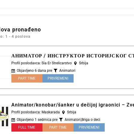
lova pronađeno
o: 1 - 4 poslova
АНИМАТОР / ИНСТРУКТОР ИСТОРИЈСКОГ 
Profil poslodavca: Sia Er Strelicarstvo
Srbija
Objavljeno 6 dana pre
Animatori
PART TIME
PRIVREMENI
Animator/konobar/šanker u dečijoj igraonici – Z
Profil poslodavca: Maskarada
Srbija
Objavljeno 1 sedmica pre
Animatori
,
Briga o deci
FULL TIME
PART TIME
PRIVREMENI