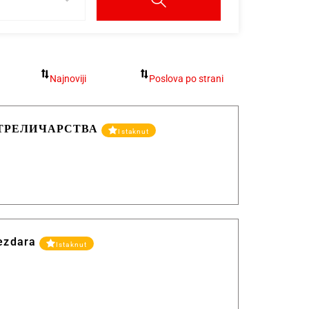
СТРЕЛИЧАРСТВА
Istaknut
vezdara
Istaknut