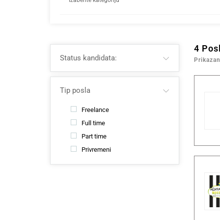
4
Pos
Status kandidata:
Prikazan
Tip posla
Freelance
Full time
Part time
Privremeni