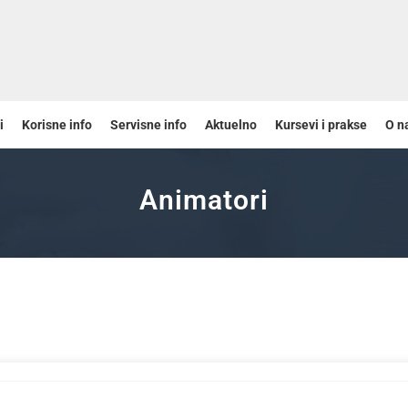
i
Korisne info
Servisne info
Aktuelno
Kursevi i prakse
O n
Animatori