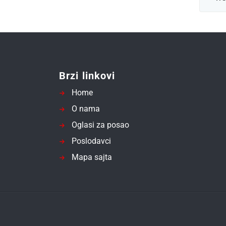
Brzi linkovi
Home
O nama
Oglasi za posao
Poslodavci
Mapa sajta