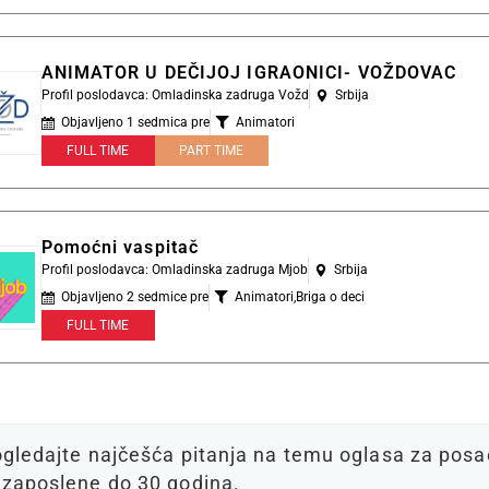
ANIMATOR U DEČIJOJ IGRAONICI- VOŽDOVAC
Profil poslodavca: Omladinska zadruga Vožd
Srbija
Objavljeno 1 sedmica pre
Animatori
FULL TIME
PART TIME
Pomoćni vaspitač
Profil poslodavca: Omladinska zadruga Mjob
Srbija
Objavljeno 2 sedmice pre
Animatori
,
Briga o deci
FULL TIME
gledajte najčešća pitanja na temu oglasa za posao
zaposlene do 30 godina.