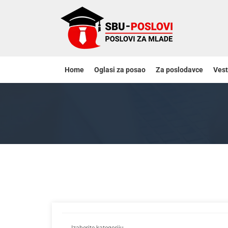
Home
Oglasi za posao
Za poslodavce
Vest