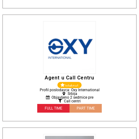
Agent u Call Centru
Istaknut
Profil poslodavca: Oxy International
Srbija
Objavljeno 2 sedmice pre
Call centri
FULL TIME
PART TIME