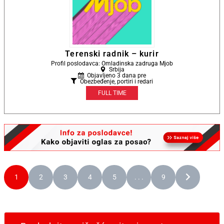
Terenski radnik – kurir
Profil poslodavca: Omladinska zadruga Mjob
Srbija
Objavljeno 3 dana pre
Obezbeđenje, portiri i redari
FULL TIME
1
2
3
4
5
. . .
9