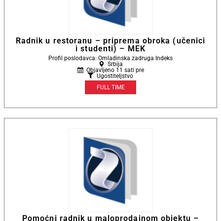
Radnik u restoranu – priprema obroka (učenici
i studenti) – MEK
Profil poslodavca: Omladinska zadruga Indeks
Srbija
Objavljeno 11 sati pre
Ugostiteljstvo
FULL TIME
Pomoćni radnik u maloprodajnom objektu –