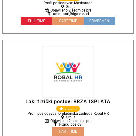
Profil poslodavca: Maskarada
Srbija
Objavljeno 2 sedmice pre
Animatori
,
Briga o deci
FULL TIME
PART TIME
PRIVREMENI
Laki fizički poslovi BRZA ISPLATA
Istaknut
Profil poslodavca: Omladinska zadruga Robal HR
Srbija
Objavljeno 2 sedmice pre
Fizički poslovi
PART TIME