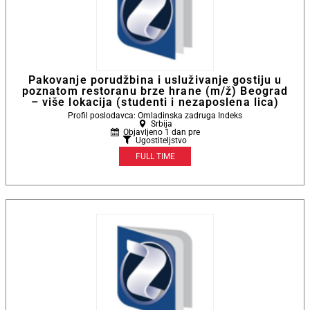
Pakovanje porudžbina i usluživanje gostiju u
poznatom restoranu brze hrane (m/ž) Beograd
– više lokacija (studenti i nezaposlena lica)
Profil poslodavca: Omladinska zadruga Indeks
Srbija
Objavljeno 1 dan pre
Ugostiteljstvo
FULL TIME