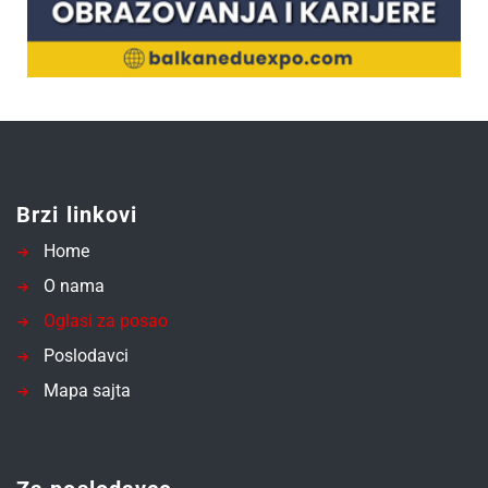
Brzi linkovi
Home
O nama
Oglasi za posao
Poslodavci
Mapa sajta