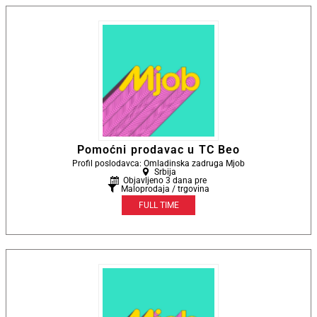
Pomoćni prodavac u TC Beo
Profil poslodavca: Omladinska zadruga Mjob
Srbija
Objavljeno 3 dana pre
Maloprodaja / trgovina
FULL TIME