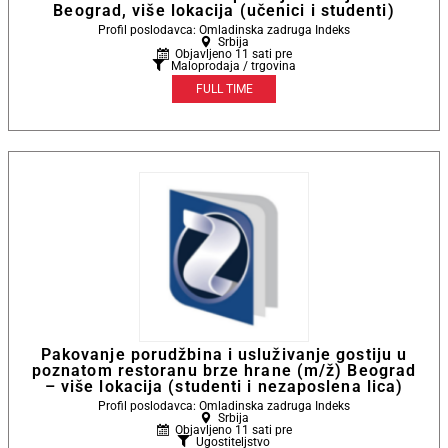
Beograd, više lokacija (učenici i studenti)
Profil poslodavca: Omladinska zadruga Indeks
Srbija
Objavljeno 11 sati pre
Maloprodaja / trgovina
FULL TIME
Pakovanje porudžbina i usluživanje gostiju u
poznatom restoranu brze hrane (m/ž) Beograd
– više lokacija (studenti i nezaposlena lica)
Profil poslodavca: Omladinska zadruga Indeks
Srbija
Objavljeno 11 sati pre
Ugostiteljstvo