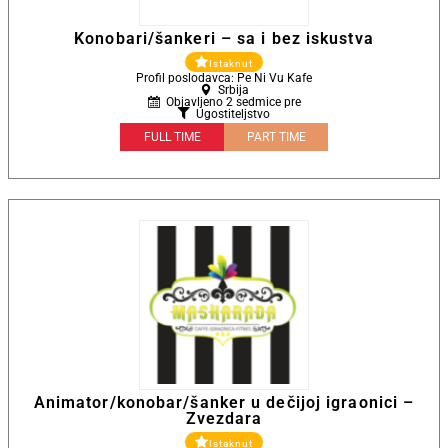
Konobari/šankeri – sa i bez iskustva
Istaknut
Profil poslodavca: Pe Ni Vu Kafe
Srbija
Objavljeno 2 sedmice pre
Ugostiteljstvo
FULL TIME
PART TIME
Animator/konobar/šanker u dečijoj igraonici –
Zvezdara
Istaknut