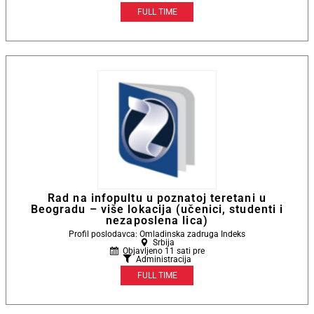
FULL TIME
Rad na infopultu u poznatoj teretani u
Beogradu – više lokacija (učenici, studenti i
nezaposlena lica)
Profil poslodavca: Omladinska zadruga Indeks
Srbija
Objavljeno 11 sati pre
Administracija
FULL TIME