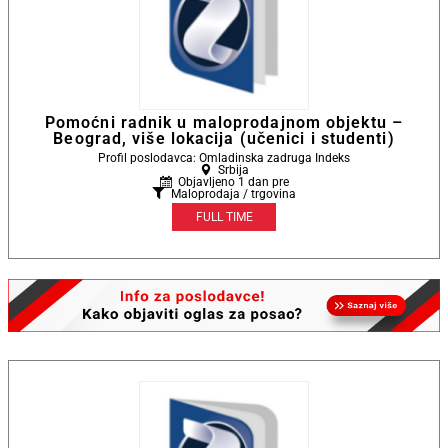
Pomoćni radnik u maloprodajnom objektu –
Beograd, više lokacija (učenici i studenti)
Profil poslodavca: Omladinska zadruga Indeks
Srbija
Objavljeno 1 dan pre
Maloprodaja / trgovina
FULL TIME