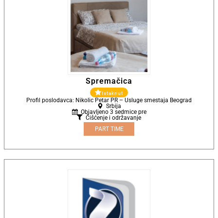
Spremačica
Istaknut
Profil poslodavca: Nikolic Petar PR – Usluge smestaja Beograd
Srbija
Objavljeno 3 sedmice pre
Čišćenje i održavanje
PART TIME