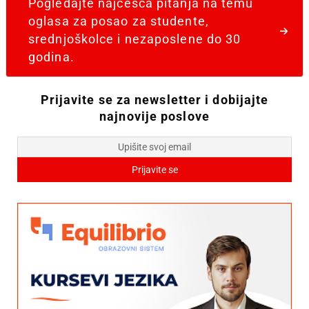
Pogledajte najčešća pitanja na temu
oglasa za posao za studente,
srednjoškolce i nezaposlene do 30
godina.
Prijavite se za newsletter i dobijajte
najnovije poslove