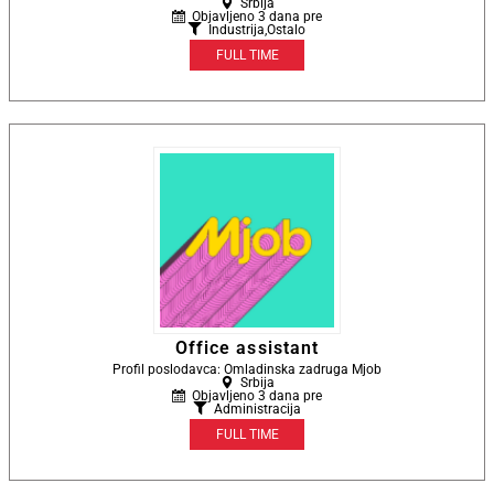
Srbija
Objavljeno 3 dana pre
Industrija
,
Ostalo
FULL TIME
Office assistant
Profil poslodavca: Omladinska zadruga Mjob
Srbija
Objavljeno 3 dana pre
Administracija
FULL TIME