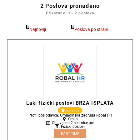
2
Poslova pronađeno
Prikazano: 1 - 2 poslova
Laki fizički poslovi BRZA ISPLATA
Istaknut
Profil poslodavca: Omladinska zadruga Robal HR
Srbija
Objavljeno 2 sedmice pre
Fizički poslovi
PART TIME