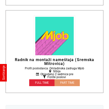
Radnik na montaži nameštaja (Sremska
Mitrovica)
Profil poslodavca: Omladinska zadruga Mjob
Srbija
Objavljeno 2 sedmice pre
Fizički poslovi
FULL TIME
PART TIME