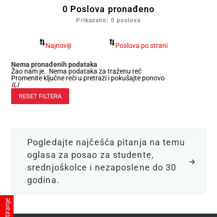
0
Poslova pronađeno
Prikazano: 0 poslova
Nema pronađenih podataka
Žao nam je. Nema podataka za traženu reč
Promenite ključne reči u pretrazi i pokušajte ponovo
ILI
RESET FILTERA
Pogledajte najčešća pitanja na temu
oglasa za posao za studente,
srednjoškolce i nezaposlene do 30
godina.