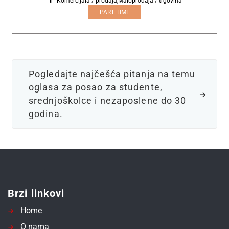
Komercijala / prodaja
,
Maloprodaja / trgovina
PART TIME
Pogledajte najčešća pitanja na temu
oglasa za posao za studente,
srednjoškolce i nezaposlene do 30
godina.
Brzi linkovi
Home
O nama