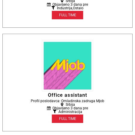
Srbija
Objavljeno 3 dana pre
Industrija
,
Ostalo
FULL TIME
Office assistant
Profil poslodavca: Omladinska zadruga Mjob
Srbija
Objavljeno 3 dana pre
Administracija
FULL TIME