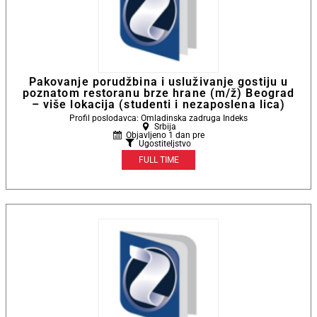
Pakovanje porudžbina i usluživanje gostiju u
poznatom restoranu brze hrane (m/ž) Beograd
– više lokacija (studenti i nezaposlena lica)
Profil poslodavca: Omladinska zadruga Indeks
Srbija
Objavljeno 1 dan pre
Ugostiteljstvo
FULL TIME