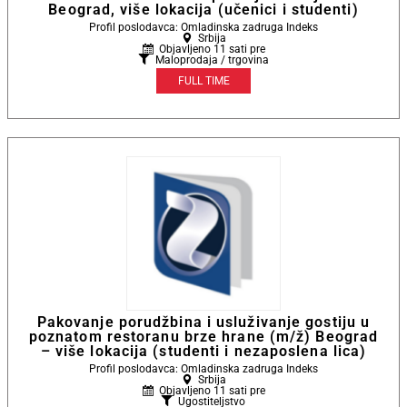
Beograd, više lokacija (učenici i studenti)
Profil poslodavca: Omladinska zadruga Indeks
Srbija
Objavljeno 11 sati pre
Maloprodaja / trgovina
FULL TIME
Pakovanje porudžbina i usluživanje gostiju u
poznatom restoranu brze hrane (m/ž) Beograd
– više lokacija (studenti i nezaposlena lica)
Profil poslodavca: Omladinska zadruga Indeks
Srbija
Objavljeno 11 sati pre
Ugostiteljstvo