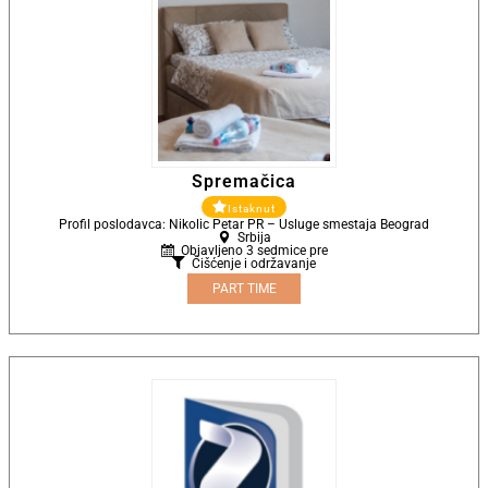
Spremačica
Istaknut
Profil poslodavca: Nikolic Petar PR – Usluge smestaja Beograd
Srbija
Objavljeno 3 sedmice pre
Čišćenje i održavanje
PART TIME