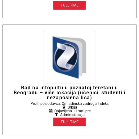
FULL TIME
Rad na infopultu u poznatoj teretani u
Beogradu – više lokacija (učenici, studenti i
nezaposlena lica)
Profil poslodavca: Omladinska zadruga Indeks
Srbija
Objavljeno 11 sati pre
Administracija
FULL TIME