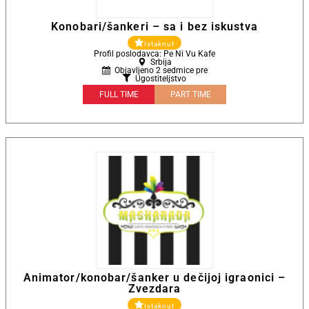
Konobari/šankeri – sa i bez iskustva
Istaknut
Profil poslodavca: Pe Ni Vu Kafe
Srbija
Objavljeno 2 sedmice pre
Ugostiteljstvo
FULL TIME
PART TIME
Animator/konobar/šanker u dečijoj igraonici –
Zvezdara
Istaknut