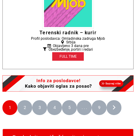
Terenski radnik – kurir
Profil poslodavca: Omladinska zadruga Mjob
Srbija
Objavljeno 3 dana pre
Obezbeđenje, portiri i redari
FULL TIME
1
2
3
4
5
. . .
9