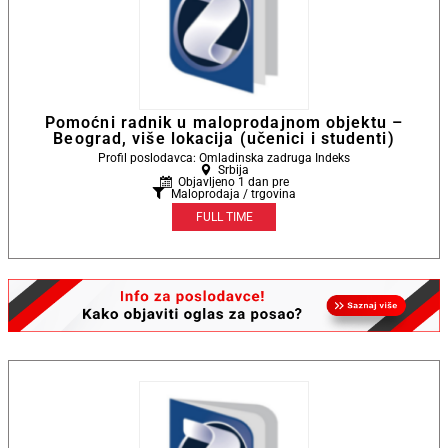
Pomoćni radnik u maloprodajnom objektu –
Beograd, više lokacija (učenici i studenti)
Profil poslodavca: Omladinska zadruga Indeks
Srbija
Objavljeno 1 dan pre
Maloprodaja / trgovina
FULL TIME