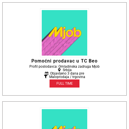
Pomoćni prodavac u TC Beo
Profil poslodavca: Omladinska zadruga Mjob
Srbija
Objavljeno 3 dana pre
Maloprodaja / trgovina
FULL TIME