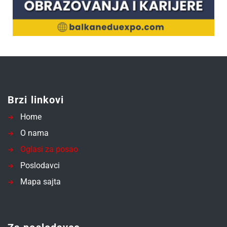
Brzi linkovi
Home
O nama
Oglasi za posao
Poslodavci
Mapa sajta