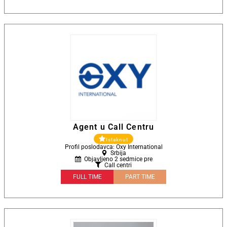
Agent u Call Centru
Istaknut
Profil poslodavca: Oxy International
Srbija
Objavljeno 2 sedmice pre
Call centri
FULL TIME
PART TIME