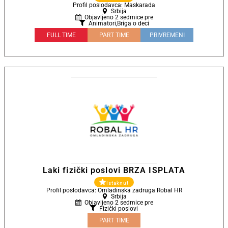
Profil poslodavca: Maskarada
Srbija
Objavljeno 2 sedmice pre
Animatori
,
Briga o deci
FULL TIME
PART TIME
PRIVREMENI
Laki fizički poslovi BRZA ISPLATA
Istaknut
Profil poslodavca: Omladinska zadruga Robal HR
Srbija
Objavljeno 2 sedmice pre
Fizički poslovi
PART TIME