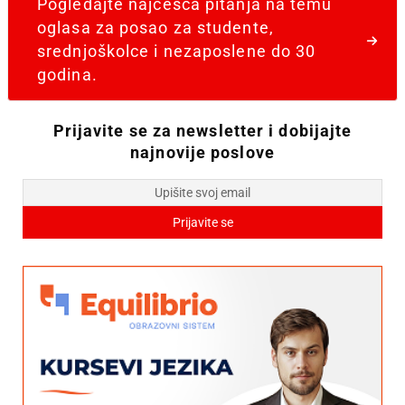
Pogledajte najčešća pitanja na temu
oglasa za posao za studente,
srednjoškolce i nezaposlene do 30
godina.
Prijavite se za newsletter i dobijajte
najnovije poslove