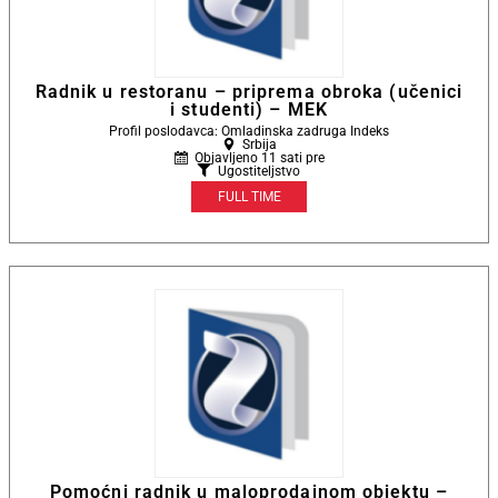
Radnik u restoranu – priprema obroka (učenici
i studenti) – MEK
Profil poslodavca: Omladinska zadruga Indeks
Srbija
Objavljeno 11 sati pre
Ugostiteljstvo
FULL TIME
Pomoćni radnik u maloprodajnom objektu –