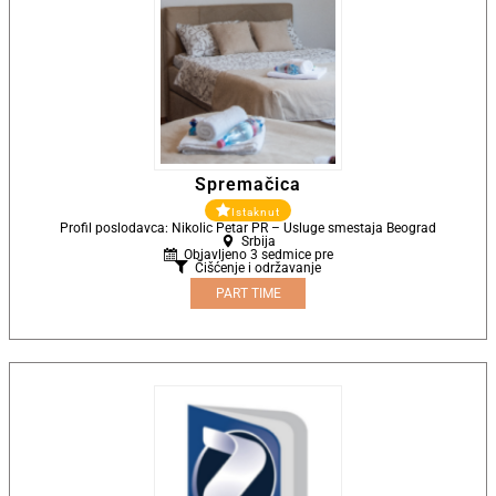
Spremačica
Istaknut
Profil poslodavca: Nikolic Petar PR – Usluge smestaja Beograd
Srbija
Objavljeno 3 sedmice pre
Čišćenje i održavanje
PART TIME