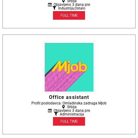
Srbija
Objavljeno 3 dana pre
Industrija
,
Ostalo
FULL TIME
Office assistant
Profil poslodavca: Omladinska zadruga Mjob
Srbija
Objavljeno 3 dana pre
Administracija
FULL TIME