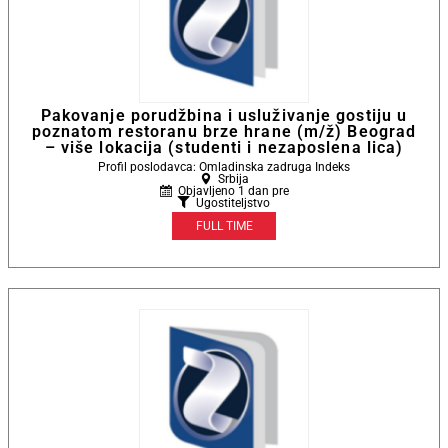
Pakovanje porudžbina i usluživanje gostiju u
poznatom restoranu brze hrane (m/ž) Beograd
– više lokacija (studenti i nezaposlena lica)
Profil poslodavca: Omladinska zadruga Indeks
Srbija
Objavljeno 1 dan pre
Ugostiteljstvo
FULL TIME