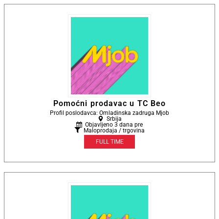
Pomoćni prodavac u TC Beo
Profil poslodavca: Omladinska zadruga Mjob
Srbija
Objavljeno 3 dana pre
Maloprodaja / trgovina
FULL TIME