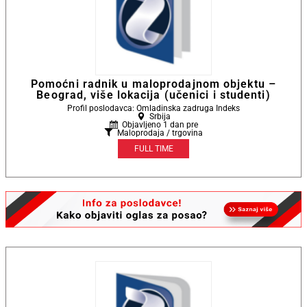
Pomoćni radnik u maloprodajnom objektu –
Beograd, više lokacija (učenici i studenti)
Profil poslodavca: Omladinska zadruga Indeks
Srbija
Objavljeno 1 dan pre
Maloprodaja / trgovina
FULL TIME