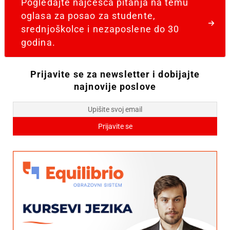
Pogledajte najčešća pitanja na temu
oglasa za posao za studente,
srednjoškolce i nezaposlene do 30
godina.
Prijavite se za newsletter i dobijajte
najnovije poslove