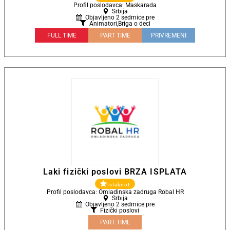
Profil poslodavca: Maskarada
Srbija
Objavljeno 2 sedmice pre
Animatori
,
Briga o deci
FULL TIME
PART TIME
PRIVREMENI
Laki fizički poslovi BRZA ISPLATA
Istaknut
Profil poslodavca: Omladinska zadruga Robal HR
Srbija
Objavljeno 2 sedmice pre
Fizički poslovi
PART TIME