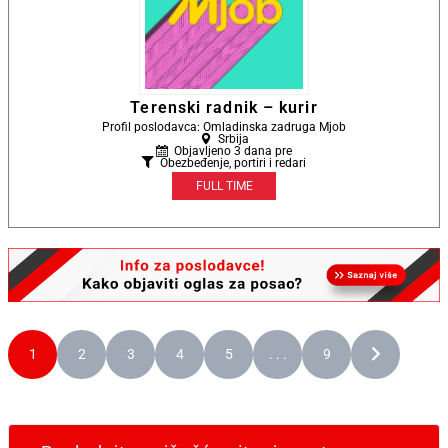
Terenski radnik – kurir
Profil poslodavca: Omladinska zadruga Mjob
Srbija
Objavljeno 3 dana pre
Obezbeđenje, portiri i redari
FULL TIME
1
2
3
4
5
. . .
9