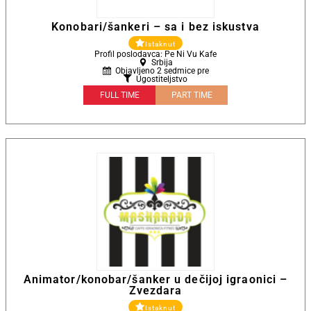
Konobari/šankeri – sa i bez iskustva
Istaknut
Profil poslodavca: Pe Ni Vu Kafe
Srbija
Objavljeno 2 sedmice pre
Ugostiteljstvo
FULL TIME
PART TIME
Animator/konobar/šanker u dečijoj igraonici –
Zvezdara
Istaknut