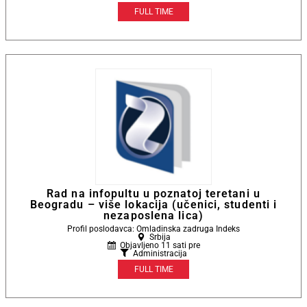
FULL TIME
Rad na infopultu u poznatoj teretani u
Beogradu – više lokacija (učenici, studenti i
nezaposlena lica)
Profil poslodavca: Omladinska zadruga Indeks
Srbija
Objavljeno 11 sati pre
Administracija
FULL TIME