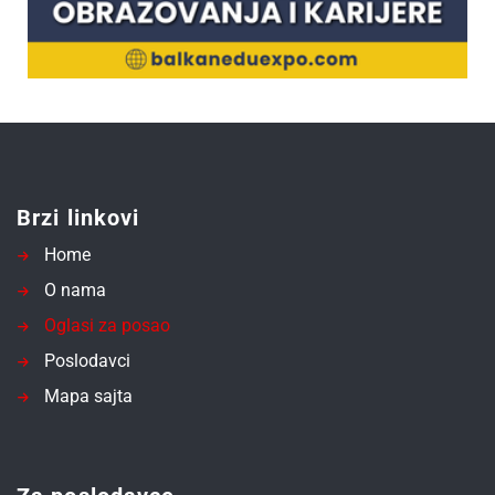
Brzi linkovi
Home
O nama
Oglasi za posao
Poslodavci
Mapa sajta