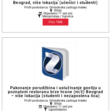
Beograd, više lokacija (učenici i studenti)
Profil poslodavca: Omladinska zadruga Indeks
Srbija
Objavljeno 11 sati pre
Maloprodaja / trgovina
FULL TIME
Pakovanje porudžbina i usluživanje gostiju u
poznatom restoranu brze hrane (m/ž) Beograd
– više lokacija (studenti i nezaposlena lica)
Profil poslodavca: Omladinska zadruga Indeks
Srbija
Objavljeno 11 sati pre
Ugostiteljstvo