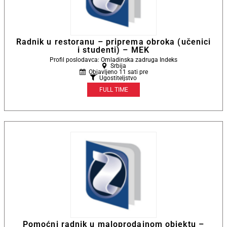
Radnik u restoranu – priprema obroka (učenici
i studenti) – MEK
Profil poslodavca: Omladinska zadruga Indeks
Srbija
Objavljeno 11 sati pre
Ugostiteljstvo
FULL TIME
Pomoćni radnik u maloprodajnom objektu –