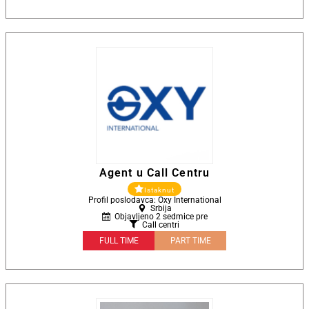
Agent u Call Centru
Istaknut
Profil poslodavca: Oxy International
Srbija
Objavljeno 2 sedmice pre
Call centri
FULL TIME
PART TIME