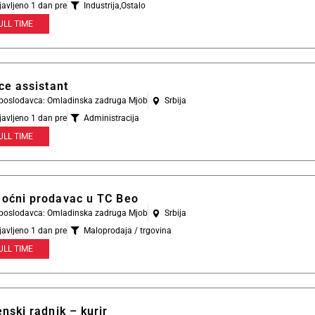
javljeno 1 dan pre
Industrija
,
Ostalo
ULL TIME
ce assistant
l poslodavca: Omladinska zadruga Mjob
Srbija
javljeno 1 dan pre
Administracija
ULL TIME
oćni prodavac u TC Beo
l poslodavca: Omladinska zadruga Mjob
Srbija
javljeno 1 dan pre
Maloprodaja / trgovina
ULL TIME
nski radnik – kurir