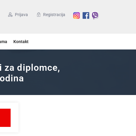
Prijava
Registracija
ama
Kontakt
i za diplomce,
godina