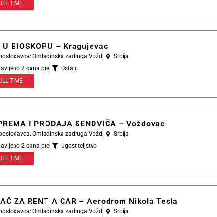
ULL TIME
 U BIOSKOPU – Kragujevac
l poslodavca: Omladinska zadruga Vožd
Srbija
javljeno 2 dana pre
Ostalo
ULL TIME
PREMA I PRODAJA SENDVIČA – Voždovac
l poslodavca: Omladinska zadruga Vožd
Srbija
javljeno 2 dana pre
Ugostiteljstvo
ULL TIME
AČ ZA RENT A CAR – Aerodrom Nikola Tesla
l poslodavca: Omladinska zadruga Vožd
Srbija