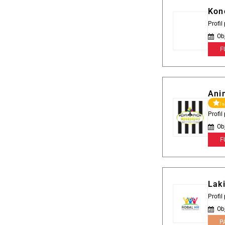
Kon
Profil
Ob
F
Ani
I
Profi
Ob
F
Lak
Profi
Ob
P