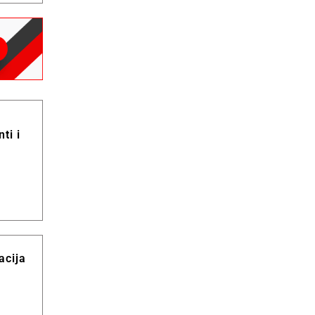
ti i
acija