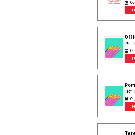
Ob
F
Offi
Profi
Ob
F
Pom
Profi
Ob
F
Tere