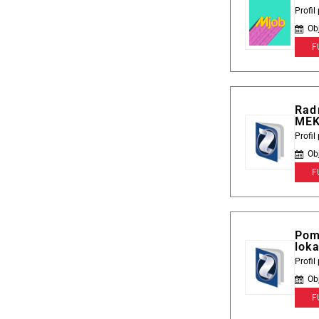
Profi
Ob
F
Radn
ME
Profi
Ob
F
Pom
loka
Profi
Ob
F