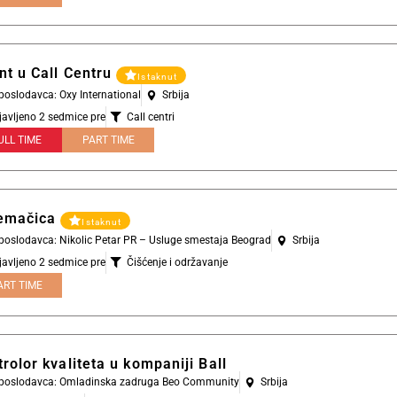
nt u Call Centru
Istaknut
 poslodavca: Oxy International
Srbija
javljeno 2 sedmice pre
Call centri
ULL TIME
PART TIME
emačica
Istaknut
 poslodavca: Nikolic Petar PR – Usluge smestaja Beograd
Srbija
javljeno 2 sedmice pre
Čišćenje i održavanje
ART TIME
rolor kvaliteta u kompaniji Ball
l poslodavca: Omladinska zadruga Beo Community
Srbija