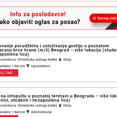
ovanje porudžbina i usluživanje gostiju u poznatom
oranu brze hrane (m/ž) Beograd – više lokacija (studen
aposlena lica)
l poslodavca: Omladinska zadruga Indeks
Srbija
javljeno 1 dan pre
Ugostiteljstvo
ULL TIME
na infopultu u poznatoj teretani u Beogradu – više lok
nici, studenti i nezaposlena lica)
l poslodavca: Omladinska zadruga Indeks
Srbija
javljeno 1 dan pre
Administracija