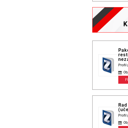
Pak
rest
nez
Profi
Ob
F
Rad 
(uče
Profi
Ob