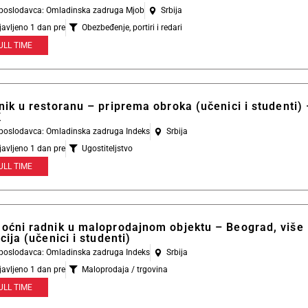
l poslodavca: Omladinska zadruga Mjob
Srbija
javljeno 1 dan pre
Obezbeđenje, portiri i redari
ULL TIME
ik u restoranu – priprema obroka (učenici i studenti) 
K
l poslodavca: Omladinska zadruga Indeks
Srbija
javljeno 1 dan pre
Ugostiteljstvo
ULL TIME
oćni radnik u maloprodajnom objektu – Beograd, više
cija (učenici i studenti)
l poslodavca: Omladinska zadruga Indeks
Srbija
javljeno 1 dan pre
Maloprodaja / trgovina
ULL TIME