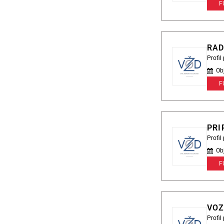
F
RAD
Profi
Ob
F
PRI
Profi
Ob
F
VOZ
Profi