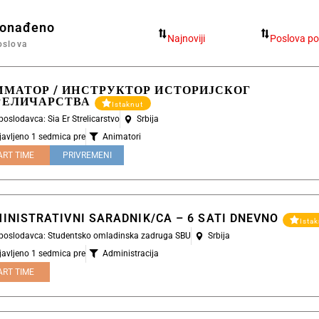
ronađeno
oslova
ИМАТОР / ИНСТРУКТОР ИСТОРИЈСКОГ
РЕЛИЧАРСТВА
Istaknut
 poslodavca: Sia Er Strelicarstvo
Srbija
javljeno 1 sedmica pre
Animatori
ART TIME
PRIVREMENI
INISTRATIVNI SARADNIK/CA – 6 SATI DNEVNO
Ista
l poslodavca: Studentsko omladinska zadruga SBU
Srbija
javljeno 1 sedmica pre
Administracija
ART TIME