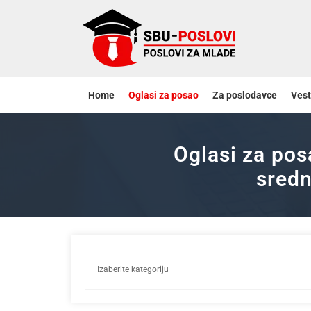
Home
Oglasi za posao
Za poslodavce
Vest
Oglasi za pos
sredn