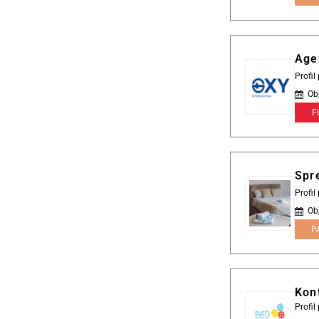
Age
Profil
Ob
F
Spr
Profil
Ob
P
Kont
Profi