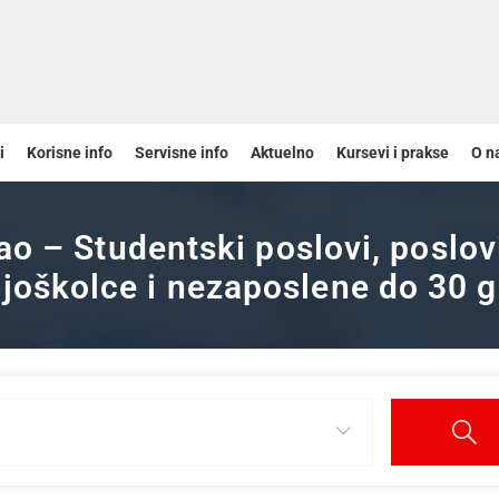
i
Korisne info
Servisne info
Aktuelno
Kursevi i prakse
O n
ao – Studentski poslovi, poslov
joškolce i nezaposlene do 30 