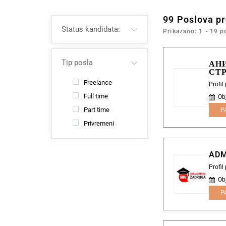
99
Poslova p
Status kandidata:
Prikazano: 1 - 19 p
Tip posla
АН
СТ
Freelance
Profil
Full time
Ob
Part time
P
Privremeni
ADM
Profi
Ob
P