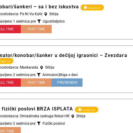
obari/šankeri – sa i bez iskustva
Istaknut
 poslodavca: Pe Ni Vu Kafe
Srbija
javljeno 1 sedmica pre
Ugostiteljstvo
ULL TIME
PART TIME
mator/konobar/šanker u dečijoj igraonici – Zvezdara
staknut
l poslodavca: Maskarada
Srbija
javljeno 2 sedmice pre
Animatori
,
Briga o deci
ULL TIME
PART TIME
PRIVREMENI
i fizički poslovi BRZA ISPLATA
Istaknut
l poslodavca: Omladinska zadruga Robal HR
Srbija
javljeno 2 sedmice pre
Fizički poslovi
ART TIME