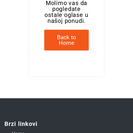
Molimo vas da
pogledate
ostale oglase u
našoj ponudi.
Back to
Home
Brzi linkovi