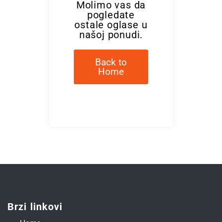
Molimo vas da
pogledate
ostale oglase u
našoj ponudi.
Back to
Home
Brzi linkovi