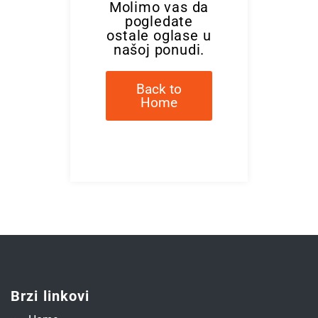
Molimo vas da
pogledate
ostale oglase u
našoj ponudi.
Back to
Home
Brzi linkovi