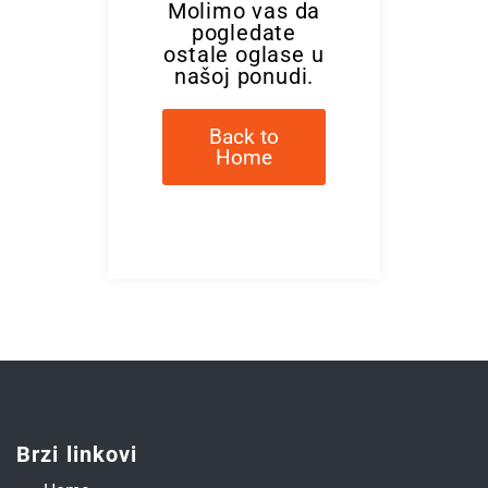
Molimo vas da
pogledate
ostale oglase u
našoj ponudi.
Back to
Home
Brzi linkovi