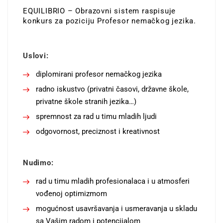
EQUILIBRIO – Obrazovni sistem raspisuje
konkurs za poziciju Profesor nemačkog jezika.
Uslovi:
diplomirani profesor nemačkog jezika
radno iskustvo (privatni časovi, državne škole,
privatne škole stranih jezika…)
spremnost za rad u timu mladih ljudi
odgovornost, preciznost i kreativnost
Nudimo:
rad u timu mladih profesionalaca i u atmosferi
vođenoj optimizmom
mogućnost usavršavanja i usmeravanja u skladu
sa Vašim radom i potencijalom