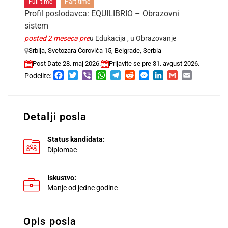
Full time
Part time
Profil poslodavca: EQUILIBRIO – Obrazovni
sistem
posted 2 meseca pre
u
Edukacija
, u
Obrazovanje
Srbija, Svetozara Ćorovića 15, Belgrade, Serbia
Post Date 28. maj 2026.
Prijavite se pre 31. avgust 2026.
Facebook
Twitter
Viber
WhatsApp
Telegram
Reddit
Messenger
LinkedIn
Gmail
Email
Podelite:
Detalji posla
Status kandidata:
Diplomac
Iskustvo:
Manje od jedne godine
Opis posla