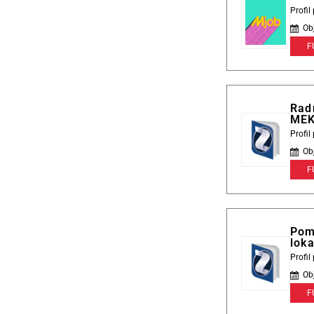
Profi
Ob
F
Radn
ME
Profi
Ob
F
Pom
loka
Profi
Ob
F