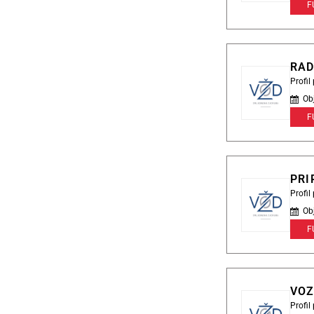
F
RAD
Profi
Ob
F
PRI
Profi
Ob
F
VOZ
Profi