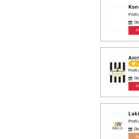
Kon
Profil
Ob
F
Ani
I
Profi
Ob
F
Lak
Profi
Ob
P