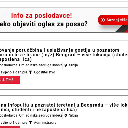
ovanje porudžbina i usluživanje gostiju u poznatom
oranu brze hrane (m/ž) Beograd – više lokacija (studen
aposlena lica)
l poslodavca: Omladinska zadruga Indeks
Srbija
javljeno 1 dan pre
Ugostiteljstvo
ULL TIME
na infopultu u poznatoj teretani u Beogradu – više lok
nici, studenti i nezaposlena lica)
l poslodavca: Omladinska zadruga Indeks
Srbija
javljeno 1 dan pre
Administracija