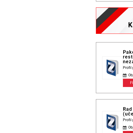
Pak
rest
nez
Profi
Ob
F
Rad 
(uče
Profi
Ob