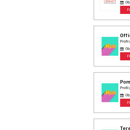
Ob
F
Offi
Profi
Ob
F
Pom
Profi
Ob
F
Tere