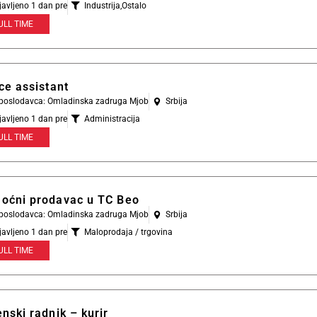
javljeno 1 dan pre
Industrija
,
Ostalo
ULL TIME
ce assistant
l poslodavca: Omladinska zadruga Mjob
Srbija
javljeno 1 dan pre
Administracija
ULL TIME
oćni prodavac u TC Beo
l poslodavca: Omladinska zadruga Mjob
Srbija
javljeno 1 dan pre
Maloprodaja / trgovina
ULL TIME
nski radnik – kurir