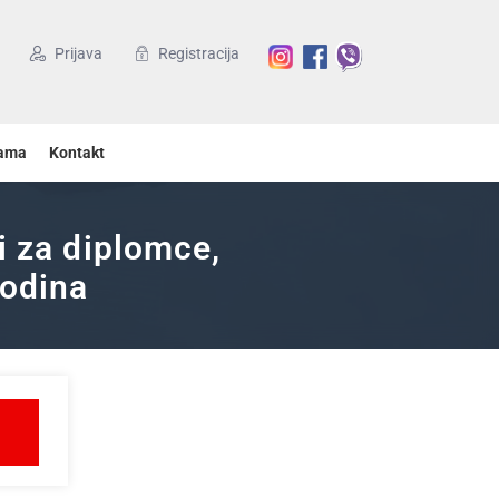
Prijava
Registracija
ama
Kontakt
i za diplomce,
godina