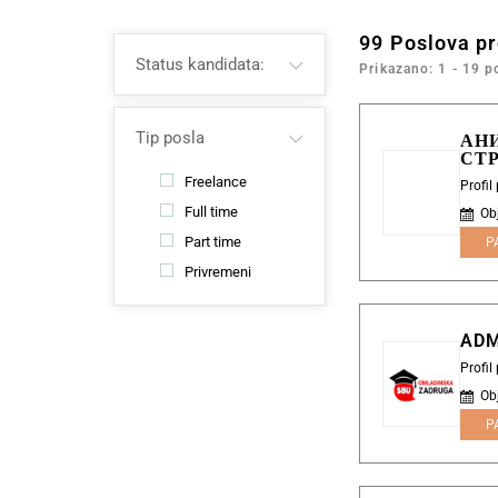
99
Poslova p
Status kandidata:
Prikazano: 1 - 19 p
Tip posla
АН
СТ
Freelance
Profil
Full time
Ob
Part time
P
Privremeni
ADM
Profi
Ob
P