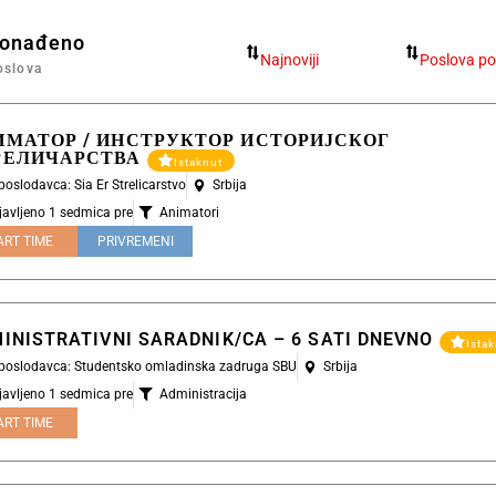
ronađeno
oslova
ИМАТОР / ИНСТРУКТОР ИСТОРИЈСКОГ
РЕЛИЧАРСТВА
Istaknut
 poslodavca: Sia Er Strelicarstvo
Srbija
javljeno 1 sedmica pre
Animatori
ART TIME
PRIVREMENI
INISTRATIVNI SARADNIK/CA – 6 SATI DNEVNO
Ista
l poslodavca: Studentsko omladinska zadruga SBU
Srbija
javljeno 1 sedmica pre
Administracija
ART TIME