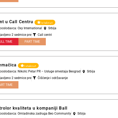
nt u Call Centru
Istaknut
 poslodavca: Oxy International
Srbija
javljeno 2 sedmice pre
Call centri
ULL TIME
PART TIME
emačica
Istaknut
 poslodavca: Nikolic Petar PR – Usluge smestaja Beograd
Srbija
javljeno 2 sedmice pre
Čišćenje i održavanje
ART TIME
rolor kvaliteta u kompaniji Ball
l poslodavca: Omladinska zadruga Beo Community
Srbija