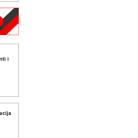
ti i
acija