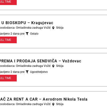
ULL TIME
 U BIOSKOPU – Kragujevac
l poslodavca: Omladinska zadruga Vožd
Srbija
javljeno 2 dana pre
Ostalo
ULL TIME
PREMA I PRODAJA SENDVIČA – Voždovac
l poslodavca: Omladinska zadruga Vožd
Srbija
javljeno 2 dana pre
Ugostiteljstvo
ULL TIME
AČ ZA RENT A CAR – Aerodrom Nikola Tesla
l poslodavca: Omladinska zadruga Vožd
Srbija