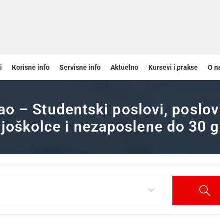
i
Korisne info
Servisne info
Aktuelno
Kursevi i prakse
O n
ao – Studentski poslovi, poslov
joškolce i nezaposlene do 30 