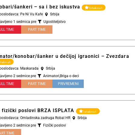
obari/šankeri – sa i bez iskustva
Istaknut
 poslodavca: Pe Ni Vu Kafe
Srbija
javljeno 1 sedmica pre
Ugostiteljstvo
ULL TIME
PART TIME
mator/konobar/šanker u dečijoj igraonici – Zvezdara
staknut
l poslodavca: Maskarada
Srbija
javljeno 2 sedmice pre
Animatori
,
Briga o deci
ULL TIME
PART TIME
PRIVREMENI
i fizički poslovi BRZA ISPLATA
Istaknut
l poslodavca: Omladinska zadruga Robal HR
Srbija
javljeno 2 sedmice pre
Fizički poslovi
ART TIME