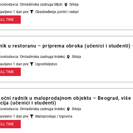
l poslodavca: Omladinska zadruga Mjob
Srbija
javljeno 1 dan pre
Obezbeđenje, portiri i redari
ULL TIME
ik u restoranu – priprema obroka (učenici i studenti) 
K
l poslodavca: Omladinska zadruga Indeks
Srbija
javljeno 1 dan pre
Ugostiteljstvo
ULL TIME
oćni radnik u maloprodajnom objektu – Beograd, više
cija (učenici i studenti)
l poslodavca: Omladinska zadruga Indeks
Srbija
javljeno 1 dan pre
Maloprodaja / trgovina
ULL TIME