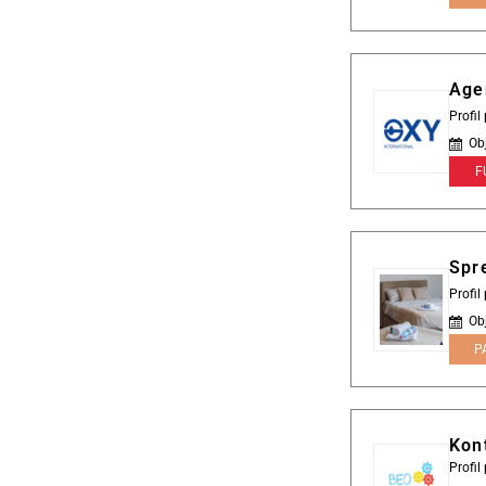
Age
Profil
Ob
F
Spr
Profil
Ob
P
Kont
Profi