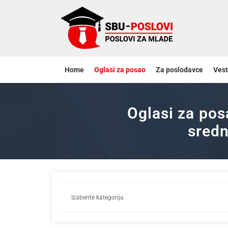
Home
Oglasi za posao
Za poslodavce
Vest
Oglasi za pos
sredn