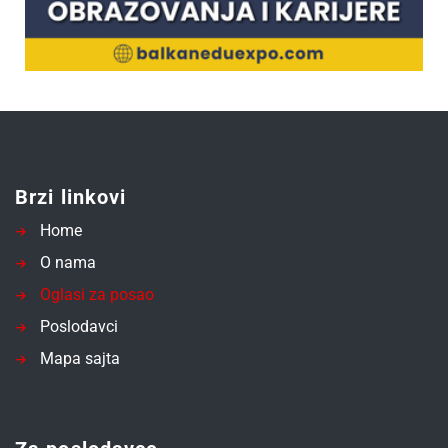
Brzi linkovi
Home
O nama
Oglasi za posao
Poslodavci
Mapa sajta