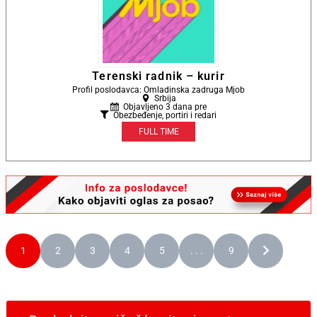
Terenski radnik – kurir
Profil poslodavca: Omladinska zadruga Mjob
Srbija
Objavljeno 3 dana pre
Obezbeđenje, portiri i redari
FULL TIME
1
2
3
4
5
. . .
9