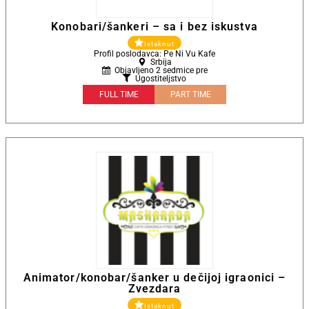
Konobari/šankeri – sa i bez iskustva
Istaknut
Profil poslodavca: Pe Ni Vu Kafe
Srbija
Objavljeno 2 sedmice pre
Ugostiteljstvo
FULL TIME
PART TIME
Animator/konobar/šanker u dečijoj igraonici –
Zvezdara
Istaknut