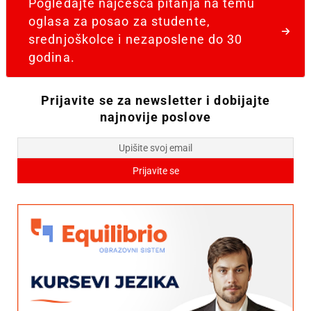
Pogledajte najčešća pitanja na temu
oglasa za posao za studente,
srednjoškolce i nezaposlene do 30
godina.
Prijavite se za newsletter i dobijajte
najnovije poslove