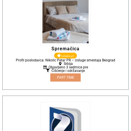
Spremačica
Istaknut
Profil poslodavca: Nikolic Petar PR – Usluge smestaja Beograd
Srbija
Objavljeno 3 sedmice pre
Čišćenje i održavanje
PART TIME