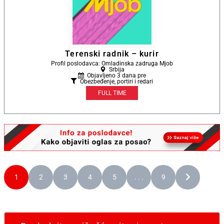
Terenski radnik – kurir
Profil poslodavca: Omladinska zadruga Mjob
Srbija
Objavljeno 3 dana pre
Obezbeđenje, portiri i redari
FULL TIME
1
2
3
4
5
. . .
9