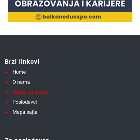
Brzi linkovi
Home
O nama
Oglasi za posao
Poslodavci
Mapa sajta