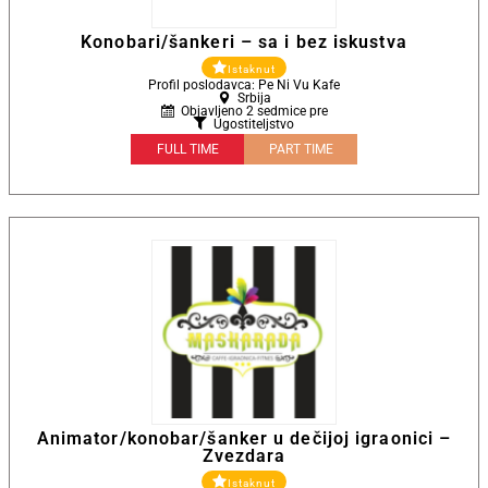
Konobari/šankeri – sa i bez iskustva
Istaknut
Profil poslodavca: Pe Ni Vu Kafe
Srbija
Objavljeno 2 sedmice pre
Ugostiteljstvo
FULL TIME
PART TIME
Animator/konobar/šanker u dečijoj igraonici –
Zvezdara
Istaknut