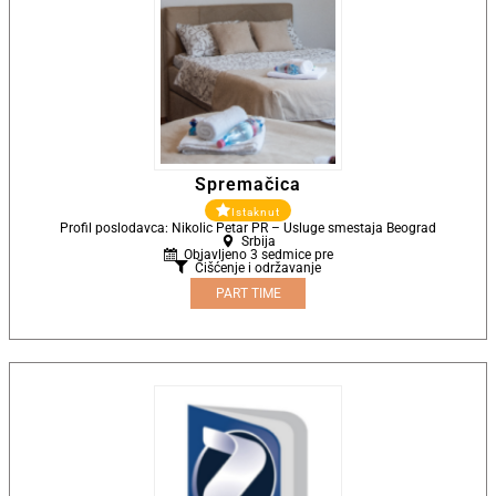
Spremačica
Istaknut
Profil poslodavca: Nikolic Petar PR – Usluge smestaja Beograd
Srbija
Objavljeno 3 sedmice pre
Čišćenje i održavanje
PART TIME