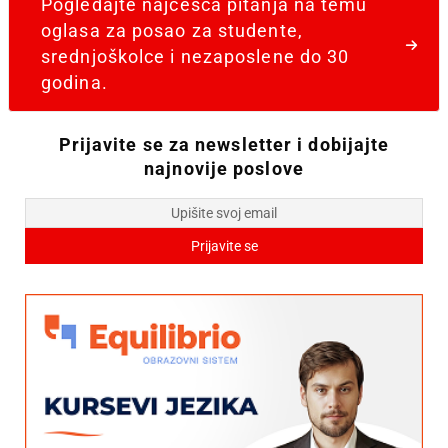
Pogledajte najčešća pitanja na temu
oglasa za posao za studente,
srednjoškolce i nezaposlene do 30
godina.
Prijavite se za newsletter i dobijajte
najnovije poslove