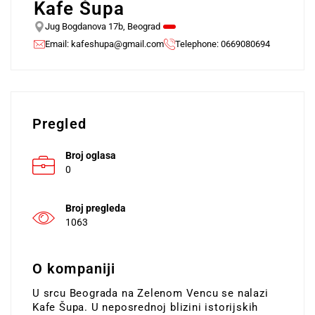
Kafe Šupa
Jug Bogdanova 17b, Beograd
Email:
kafeshupa@gmail.com
Telephone: 0669080694
Pregled
Broj oglasa
0
Broj pregleda
1063
O kompaniji
U srcu Beograda na Zelenom Vencu se nalazi
Kafe Šupa. U neposrednoj blizini istorijskih