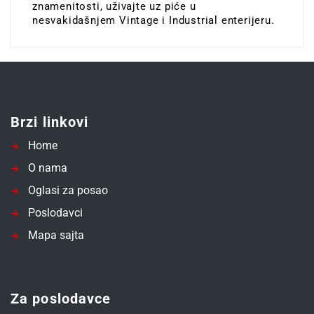
znamenitosti, uživajte uz piće u
nesvakidašnjem Vintage i Industrial enterijeru.
Brzi linkovi
Home
O nama
Oglasi za posao
Poslodavci
Mapa sajta
Za poslodavce