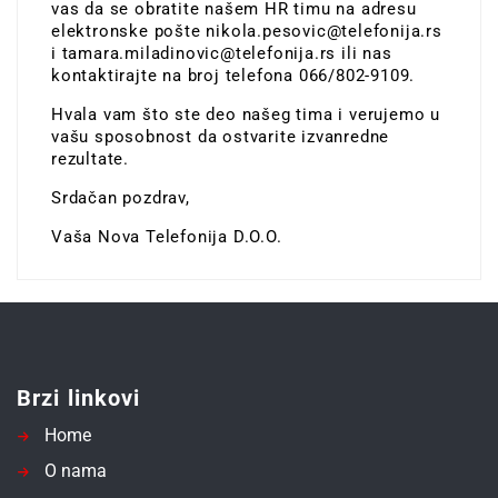
vas da se obratite našem HR timu na adresu
elektronske pošte
nikola.pesovic@telefonija.rs
i
tamara.miladinovic@telefonija.rs
ili nas
kontaktirajte na broj telefona 066/802-9109.
Hvala vam što ste deo našeg tima i verujemo u
vašu sposobnost da ostvarite izvanredne
rezultate.
Srdačan pozdrav,
Vaša Nova Telefonija D.O.O.
Brzi linkovi
Home
O nama