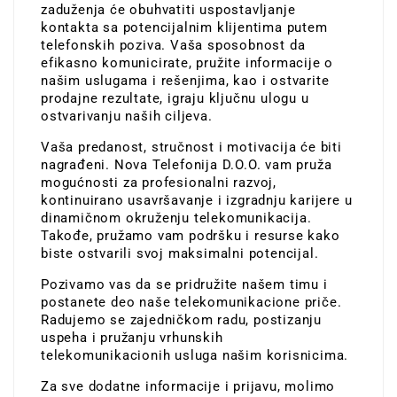
zaduženja će obuhvatiti uspostavljanje
kontakta sa potencijalnim klijentima putem
telefonskih poziva. Vaša sposobnost da
efikasno komunicirate, pružite informacije o
našim uslugama i rešenjima, kao i ostvarite
prodajne rezultate, igraju ključnu ulogu u
ostvarivanju naših ciljeva.
Vaša predanost, stručnost i motivacija će biti
nagrađeni. Nova Telefonija D.O.O. vam pruža
mogućnosti za profesionalni razvoj,
kontinuirano usavršavanje i izgradnju karijere u
dinamičnom okruženju telekomunikacija.
Takođe, pružamo vam podršku i resurse kako
biste ostvarili svoj maksimalni potencijal.
Pozivamo vas da se pridružite našem timu i
postanete deo naše telekomunikacione priče.
Radujemo se zajedničkom radu, postizanju
uspeha i pružanju vrhunskih
telekomunikacionih usluga našim korisnicima.
Za sve dodatne informacije i prijavu, molimo