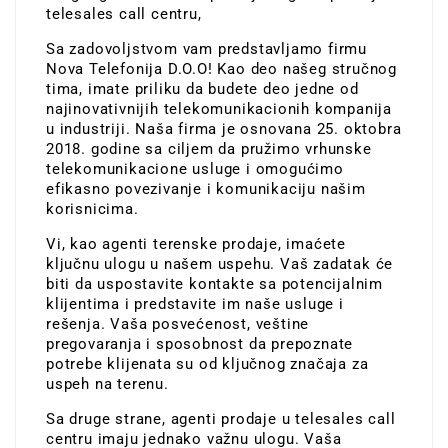
telesales call centru,
Sa zadovoljstvom vam predstavljamo firmu
Nova Telefonija D.O.O! Kao deo našeg stručnog
tima, imate priliku da budete deo jedne od
najinovativnijih telekomunikacionih kompanija
u industriji. Naša firma je osnovana 25. oktobra
2018. godine sa ciljem da pružimo vrhunske
telekomunikacione usluge i omogućimo
efikasno povezivanje i komunikaciju našim
korisnicima.
Vi, kao agenti terenske prodaje, imaćete
ključnu ulogu u našem uspehu. Vaš zadatak će
biti da uspostavite kontakte sa potencijalnim
klijentima i predstavite im naše usluge i
rešenja. Vaša posvećenost, veštine
pregovaranja i sposobnost da prepoznate
potrebe klijenata su od ključnog značaja za
uspeh na terenu.
Sa druge strane, agenti prodaje u telesales call
centru imaju jednako važnu ulogu. Vaša