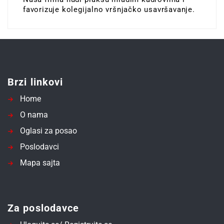
favorizuje kolegijalno vršnjačko usavršavanje.
Brzi linkovi
Home
O nama
Oglasi za posao
Poslodavci
Mapa sajta
Za poslodavce