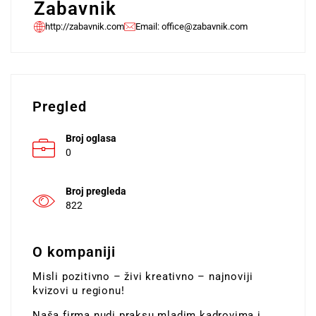
Zabavnik
http://zabavnik.com
Email:
office@zabavnik.com
Pregled
Broj oglasa
0
Broj pregleda
822
O kompaniji
Misli pozitivno – živi kreativno – najnoviji
kvizovi u regionu!
Naša firma nudi praksu mladim kadrovima i