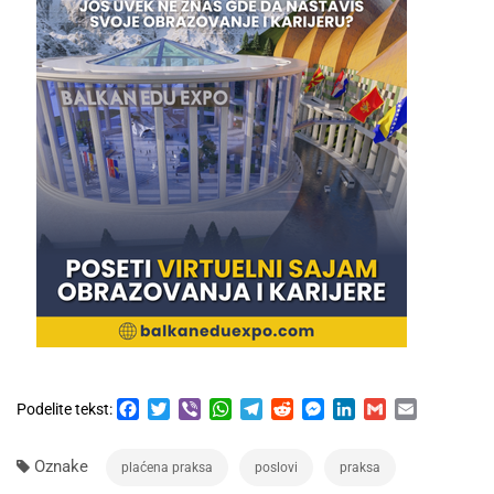
Facebook
Twitter
Viber
WhatsApp
Telegram
Reddit
Messenger
LinkedIn
Gmail
Email
Podelite tekst:
Oznake
plaćena praksa
poslovi
praksa