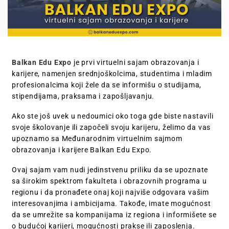
Balkan Edu Expo
je prvi virtuelni sajam obrazovanja i
karijere, namenjen srednjoškolcima, studentima i mladim
profesionalcima koji žele da se informišu o studijama,
stipendijama, praksama i zapošljavanju.
Ako ste još uvek u nedoumici oko toga gde biste nastavili
svoje školovanje ili započeli svoju karijeru, želimo da vas
upoznamo sa Međunarodnim virtuelnim sajmom
obrazovanja i karijere Balkan Edu Expo.
Ovaj sajam vam nudi jedinstvenu priliku da se upoznate
sa širokim spektrom fakulteta i obrazovnih programa u
regionu i da pronađete onaj koji najviše odgovara vašim
interesovanjima i ambicijama. Takođe, imate mogućnost
da se umrežite sa kompanijama iz regiona i informišete se
o budućoj karijeri, mogućnosti prakse ili zaposlenja.