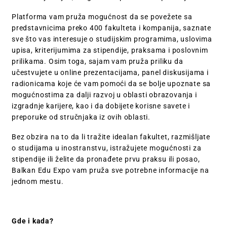
Platforma vam pruža mogućnost da se povežete sa
predstavnicima preko 400 fakulteta i kompanija, saznate
sve što vas interesuje o studijskim programima, uslovima
upisa, kriterijumima za stipendije, praksama i poslovnim
prilikama. Osim toga, sajam vam pruža priliku da
učestvujete u online prezentacijama, panel diskusijama i
radionicama koje će vam pomoći da se bolje upoznate sa
mogućnostima za dalji razvoj u oblasti obrazovanja i
izgradnje karijere, kao i da dobijete korisne savete i
preporuke od stručnjaka iz ovih oblasti.
Bez obzira na to da li tražite idealan fakultet, razmišljate
o studijama u inostranstvu, istražujete mogućnosti za
stipendije ili želite da pronađete prvu praksu ili posao,
Balkan Edu Expo vam pruža sve potrebne informacije na
jednom mestu.
Gde i kada?