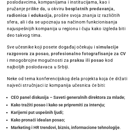
poslodavcima, kompanijama i institucijama, kao i
pružanje prilike da, u okviru
besplatnih predavanja,
radionica i edukacija
, prošire svoja znanja iz različitih
sfera, ali i da se upoznaju sa načinom funkcionisanja
najuspešnijih kompanija u regionu i čuju kako izgleda biti
deo takvog tima.
Sve učesnike koji posete događaj očekuju i
simulacije
razgovora za posao, profesionalno fotografisanje za CV
i mnogobrojne mogućnosti za
praksu ili posao
kod
najboljih poslodavaca u Srbiji.
Neke od tema konferencijskog dela projekta koja će držati
najveći stručnjaci iz kompanija učesnica će biti:
CEO panel diskusija – Saveti generalnih direktora za mlade
;
Kako tražiti posao i kako se pripremiti za intervju;
Karijerni put uspešnih ljudi;
Kako pronaći idealan posao;
Marketing i HR trendovi, biznis, informacione tehnologije
.