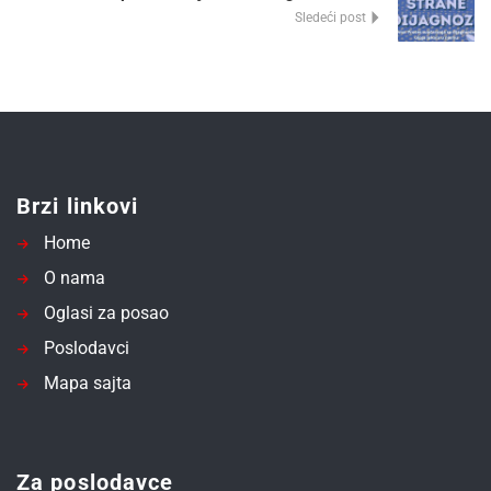
Sledeći post
Brzi linkovi
Home
O nama
Oglasi za posao
Poslodavci
Mapa sajta
Za poslodavce