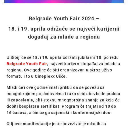
Belgrade Youth Fair 2024 –
18. i 19. aprila održaće se najveći karijerni
događaj za mlade u regionu
U Srbiji će se
18.
i
19. aprila
održati
jubilarni 10.
po redu
Belgrade Youth Fair
, najveći karijerni događaj za mlade u
regionu. Ove godine će biti organizovan u skroz uživo
formatu i to u
Cineplexx Ušće
.
Mladi će i ove godine imati priliku da se povežu sa
mnogobrojnim poslodavcima i tako sebi obezbede
praksu
ili
zaposlenje
, ali i steknu mnogobrojna znanja za koja će
dobiti
besplatan sertifikat
. Program će trajati
od 10 do
16 časova
, a činiće ga
sajamski i konferencijski deo
.
Cilj ove manifestacije
jeste povezivanje mladih sa