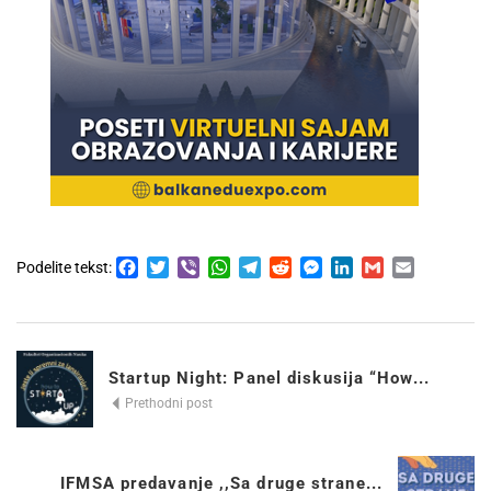
Facebook
Twitter
Viber
WhatsApp
Telegram
Reddit
Messenger
LinkedIn
Gmail
Email
Podelite tekst:
Startup Night: Panel diskusija “How...
Prethodni post
IFMSA predavanje ,,Sa druge strane...