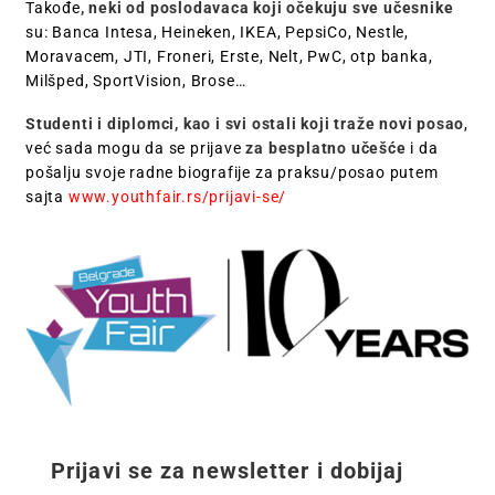
Takođe
, neki od poslodavaca koji očekuju sve učesnike
su: Banca Intesa, Heineken, IKEA, PepsiCo, Nestle,
Moravacem, JTI, Froneri, Erste, Nelt, PwC, otp banka,
Milšped, SportVision, Brose…
Studenti i diplomci, kao i svi ostali koji traže novi posao
,
već sada mogu da se prijave
za besplatno učešće
i da
pošalju svoje radne biografije za praksu/posao putem
sajta
www.youthfair.rs/prijavi-se/
Prijavi se za newsletter i dobijaj