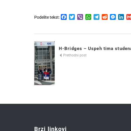
Facebook
Twitter
Viber
WhatsApp
Telegram
Reddit
Messen
Lin
Podelite tekst:
H-Bridges – Uspeh tima studena
Prethodni post
Brzi linkovi