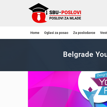
Home
Oglasi za posao
Za poslodavce
Vest
Belgrade You