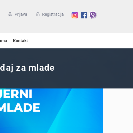
Prijava
Registracija
ama
Kontakt
ađaj za mlade