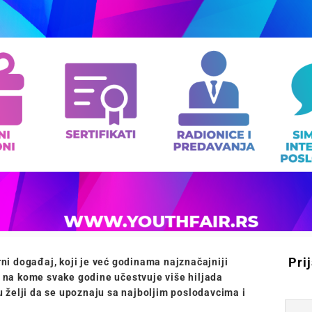
Pri
rni događaj, koji je već godinama najznačajniji
i na kome svake godine učestvuje više hiljada
 u želji da se upoznaju sa najboljim poslodavcima i