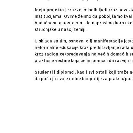
Ideja projekta
je razvoj mladih ljudi kroz povez
institucijama. Ovime želimo da poboljšamo kval
budućnost, a uostalom i da napravimo korak koj
stručnjake u našoj zemlji.
U skladu sa tim,
osnovni cilj manifestacije
jest
neformalne edukacije kroz predstavljanje rada uč
kroz
radionice/predavanja najvećih domaćih s
praktične veštine koja će im pomoći da razviju u
Studenti i diplomci, kao i svi ostali koji traže 
da pošalju svoje radne biografije za praksu/po