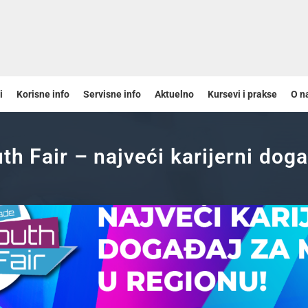
i
Korisne info
Servisne info
Aktuelno
Kursevi i prakse
O n
th Fair – najveći karijerni dog