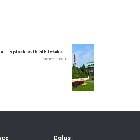
ke – spisak svih biblioteka...
Sledeći post
vce
Oglasi