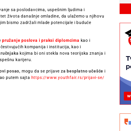
ivanje sa poslodavcima, uspešnim ljudima i
itet života današnje omladine, da ulažemo u njihovu
im bismo zadržali mlade potencijale i buduće
e
pružanje poslova i praksi diplomcima
kao i
estvujućih kompanija i institucija, kao i
tručnjaka
kojima bi oni stekla nova teorijska znanja i
spešnu karijeru.
novi posao
, mogu da se prijave
za besplatno učešće
i
sao putem sajta
https://www.youthfair.rs/prijavi-se/