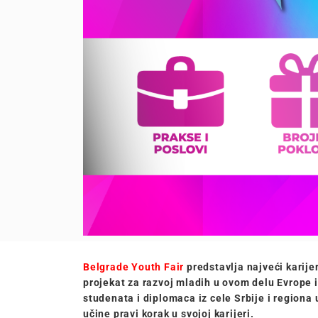
Belgrade Youth Fair
predstavlja najveći karije
projekat za razvoj mladih u ovom delu Evrope 
studenata i diplomaca iz cele Srbije i regiona
učine pravi korak u svojoj karijeri.