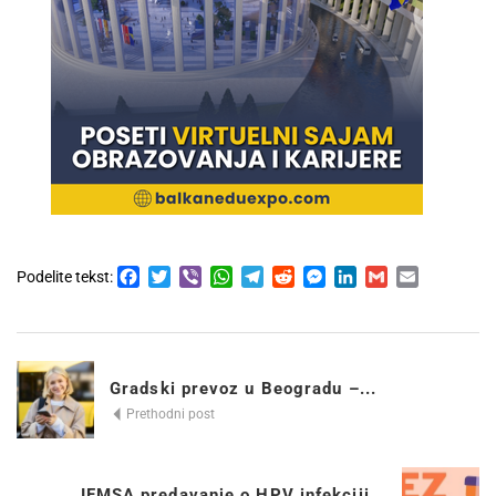
Facebook
Twitter
Viber
WhatsApp
Telegram
Reddit
Messenger
LinkedIn
Gmail
Email
Podelite tekst:
Gradski prevoz u Beogradu –...
Prethodni post
IFMSA predavanje o HPV infekciji...