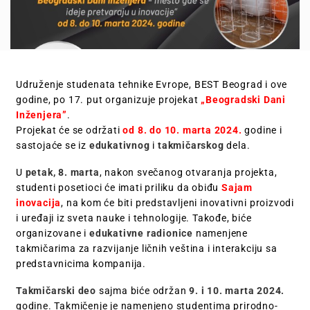
Udruženje studenata tehnike Evrope, BEST Beograd i ove
godine, po 17. put organizuje projekat
„Beogradski Dani
Inženjera”
.
Projekat će se održati
od 8. do 10. marta 2024.
godine i
sastojaće se iz
edukativnog
i
takmičarskog
dela.
U
petak, 8. marta
, nakon svečanog otvaranja projekta,
studenti posetioci će imati priliku da obiđu
Sajam
inovacija
, na kom će biti predstavljeni inovativni proizvodi
i uređaji iz sveta nauke i tehnologije. Takođe, biće
organizovane i
edukativne radionice
namenjene
takmičarima za razvijanje ličnih veština i interakciju sa
predstavnicima kompanija.
Takmičarski deo
sajma biće održan
9. i 10. marta 2024.
godine. Takmičenje je namenjeno studentima prirodno-