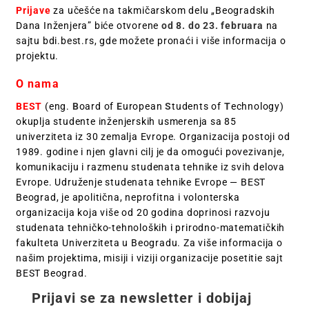
Prijave
za učešće na takmičarskom delu „Beogradskih
Dana Inženjera” biće otvorene
od 8. do 23. februara
na
sajtu bdi.best.rs, gde možete pronaći i više informacija o
projektu.
O nama
BEST
(eng.
B
oard of
E
uropean
S
tudents of
T
echnology)
okuplja studente inženjerskih usmerenja sa 85
univerziteta iz 30 zemalja Evrope. Organizacija postoji od
1989. godine i njen glavni cilj je da omogući povezivanje,
komunikaciju i razmenu studenata tehnike iz svih delova
Evrope. Udruženje studenata tehnike Evrope — BEST
Beograd, je apolitična, neprofitna i volonterska
organizacija koja više od 20 godina doprinosi razvoju
studenata tehničko-tehnoloških i prirodno-matematičkih
fakulteta Univerziteta u Beogradu. Za više informacija o
našim projektima, misiji i viziji organizacije posetitie sajt
BEST Beograd.
Prijavi se za newsletter i dobijaj