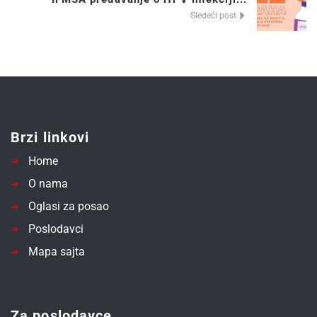
Sledeći post
Brzi linkovi
Home
O nama
Oglasi za posao
Poslodavci
Mapa sajta
Za poslodavce