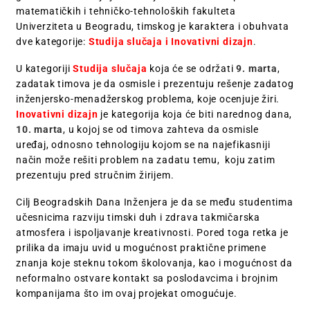
matematičkih i tehničko-tehnoloških fakulteta
Univerziteta u Beogradu, timskog je karaktera i obuhvata
dve kategorije:
Studija slučaja i Inovativni dizajn
.
U kategoriji
Studija slučaja
koja će se održati
9. marta
,
zadatak timova je da osmisle i prezentuju rešenje zadatog
inženjersko-menadžerskog problema, koje ocenjuje žiri.
Inovativni dizajn
je kategorija koja će biti narednog dana,
10. marta
, u kojoj se od timova zahteva da osmisle
uređaj, odnosno tehnologiju kojom se na najefikasniji
način može rešiti problem na zadatu temu, koju zatim
prezentuju pred stručnim žirijem.
Cilj Beogradskih Dana Inženjera je da se među studentima
učesnicima razviju timski duh i zdrava takmičarska
atmosfera i ispoljavanje kreativnosti. Pored toga retka je
prilika da imaju uvid u mogućnost praktične primene
znanja koje steknu tokom školovanja, kao i mogućnost da
neformalno ostvare kontakt sa poslodavcima i brojnim
kompanijama što im ovaj projekat omogućuje.