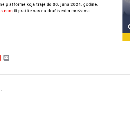
vne platforme koja traje
do 30. juna 2024.
godine.
ks.com
ili pratite nas na društvenim mrežama
ger
kedIn
Gmail
Email
.