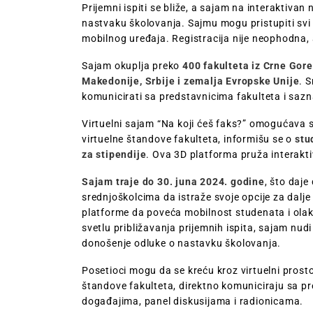
Prijemni ispiti se bliže, a sajam na interaktiv
nastvaku školovanja. Sajmu mogu pristupiti sv
mobilnog uređaja. Registracija nije neophodna, 
Sajam okuplja preko
400 fakulteta iz Crne Gore
Makedonije, Srbije i zemalja Evropske Unije
. S
komunicirati sa predstavnicima fakulteta i sazn
Virtuelni sajam “Na koji ćeš faks?” omogućava
virtuelne štandove fakulteta, informišu se o
stu
za stipendije
. Ova 3D platforma pruža interakt
Sajam traje do 30. juna 2024. godine
, što daj
srednjoškolcima da istraže svoje opcije za dalje 
platforme da poveća mobilnost studenata i olak
svetlu približavanja prijemnih ispita, sajam nu
donošenje odluke o nastavku školovanja.
Posetioci mogu da se kreću kroz virtuelni prosto
štandove fakulteta, direktno komuniciraju sa p
događajima, panel diskusijama i radionicama.