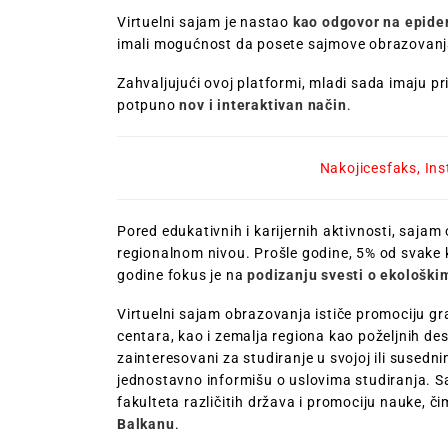
Virtuelni sajam je nastao
kao odgovor na epide
imali mogućnost da posete sajmove obrazovanj
Zahvaljujući ovoj platformi, mladi sada imaju 
potpuno
nov i interaktivan način
.
Nakojicesfaks
,
In
Pored edukativnih i karijernih aktivnosti, sajam
regionalnom nivou. Prošle godine, 5% od svake k
godine fokus je na
podizanju svesti o ekološk
Virtuelni sajam obrazovanja ističe promociju g
centara, kao i zemalja regiona kao poželjnih de
zainteresovani za studiranje u svojoj ili suse
jednostavno informišu o uslovima studiranja. 
fakulteta različitih država i promociju nauke, č
Balkanu
.