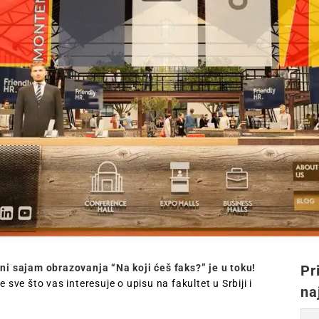
lni sajam obrazovanja “Na koji ćeš faks?” je u toku!
Pr
 sve što vas interesuje o upisu na fakultet u Srbiji i
na