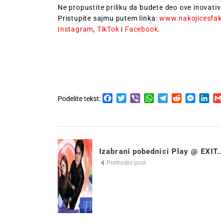
Ne propustite priliku da budete deo ove inovati
Pristupite sajmu putem linka:
www.nakojicesfa
Instagram
,
TikTok
i
Facebook
.
Facebook
Twitter
Viber
WhatsApp
Telegram
Reddit
Messen
Lin
Podelite tekst:
Izabrani pobednici Play @ EXIT..
Prethodni post