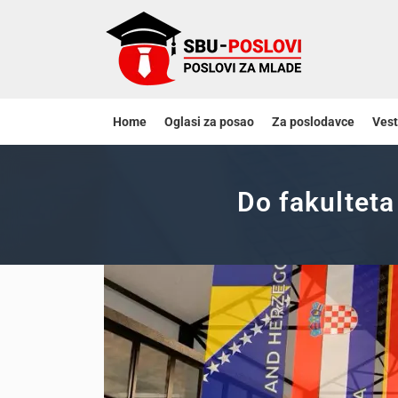
Home
Oglasi za posao
Za poslodavce
Vest
Do fakulteta