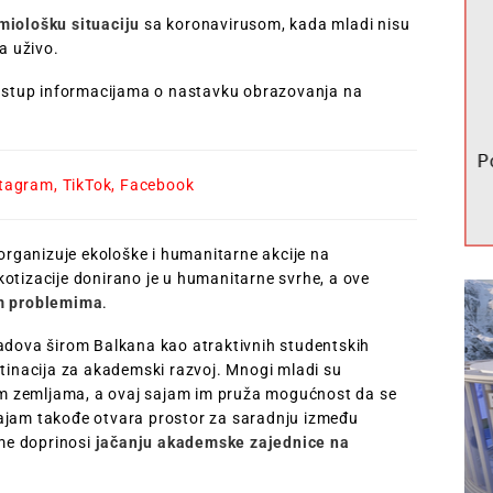
miološku situaciju
sa koronavirusom, kada mladi nisu
a uživo.
pristup informacijama o nastavku obrazovanja na
stagram
,
TikTok
,
Facebook
 organizuje ekološke i humanitarne akcije na
otizacije donirano je u humanitarne svrhe, a ove
im problemima
.
radova širom Balkana kao atraktivnih studentskih
stinacija za akademski razvoj. Mnogi mladi su
dnim zemljama, a ovaj sajam im pruža mogućnost da se
Sajam takođe otvara prostor za saradnju između
ime doprinosi
jačanju akademske zajednice na