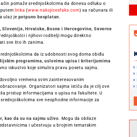
an način pomaže srednjoškolcima da donesu odluku o
i putem
linka
(
www.nakojicesfaks.com
) sa računara ili
a ulaz je
potpuno besplatan
.
, Slovenije, Hrvatske, Bosne i Hercegovine, Severne
rednjoškolci i njihovi roditelji mogu direktno
ati sve što ih zanima.
 srednjoškolcima da iz udobnosti svog doma obiđu
dijskim programima, uslovima upisa i kriterijumima
ivno iskustvo koje simulira pravu posetu sajmu.
e dovoljno vremena svim zainteresovanim
obrazovanje. Organizatori sajma ističu da je cilj ove
ša pristup informacijama o upisu na fakultete. U
di srednjoškolcima sve neophodne informacije za
r,
kao da su na sajmu uživo
. Mogu da obilaze
redstavnicima i učestvuju u brojnim tematskim