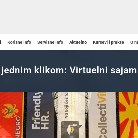
i
Korisne info
Servisne info
Aktuelno
Kursevi i prakse
O n
 jednim klikom: Virtuelni saja