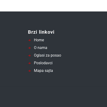
Brzi linkovi
Home
O nama
Oglasi za posao
Poslodavci
Mapa sajta