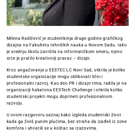
Milena Radičević je studentkinja druge godine grafičkog
dizajna na Fakultetu tehničkih nauka u Novom Sadu. Iako
je srednju školu završila na informatičkom smeru, njeno
srce je pratilo kreativniji pravac – dizajn.
Kroz angažovanje u EESTEC LC Novi Sad, otkrila je koliko
studentske organizacije mogu oblikovati lični i
profesionalni razvoj. Kao deo PR i dizajn tima, radila je na
organizaciji hakatona EESTech Challenge i otkrila koliko
studentski projekti mogu doprineti profesionalnom
razvoju.
U ovom razgovoru saznaj kako izgleda studentski život
kada ga živiš punim plućima, bez straha da izađeš iz zone
komfora i uhvatiš se u koštac sa izazovima.