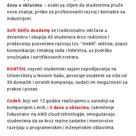
dana u oblacima
– svaki sa ciljem da studentima pruže
nova znanja, prilike za profesionalni razvoj i kontakte sa
industrijom.
Soft Skills Academy
se tradicionalno održava u
decembru i okuplja 40 studenata kroz radionice i
predavanja posvećene razvoju tzv. “mekih” veština, poput
komunikacije, timskog rada i liderstva, uz podršku
stručnjaka i sertifikovanih trenera.
KONTEH
, najveći studentski sajam zapošljavanja na
Univerzitetu u Novom Sadu, povezuje studente sa više od
30 domaćih i stranih kompanija, nudeći im mogućnosti za
prakse i posao.
Code9
, koji već 12 godina realizujemo u saradnji sa
kompanijom Levi9, i
5 dana u oblacima
, takmičenje
fokusirano na AWS cloud tehnologije, omogućavaju
studentima da se kroz realne zadatke i mentorstvo
razvijaju u programerskim i inženjerskim oblastima.