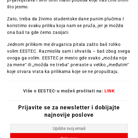
što jesmo.
Zato, treba da živimo studentske dane punim plućima I
koristimo svaku priliku koja nam se pruža, jer je možda
ona baš ta gde ćemo zasijati.
Jednom prilikom me drugarica pitala zašto baš toliko
volim EESTEC. Razmislila sam i shvatila – baš zbog svega
ovoga ga volim. EESTEC je mesto gde svako „možda nije
za mene“ ili „možda ne treba“ preraste u veliko „međutim“
koje otvara vrata ka prilikama koje se ne propuštaju.
Više o EESTEC-u možeš pročitati na:
LINK
Prijavite se za newsletter i dobijajte
najnovije poslove