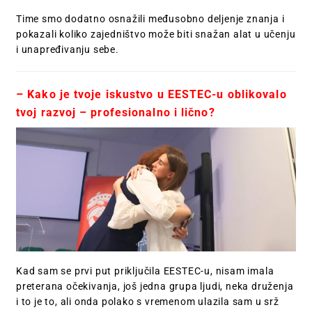
Time smo dodatno osnažili međusobno deljenje znanja i
pokazali koliko zajedništvo može biti snažan alat u učenju
i unapređivanju sebe.
– Kako je tvoje iskustvo u EESTEC-u oblikovalo
tvoj razvoj – profesionalno i lično?
Kad sam se prvi put priključila EESTEC-u, nisam imala
preterana očekivanja, još jedna grupa ljudi, neka druženja
i to je to, ali onda polako s vremenom ulazila sam u srž