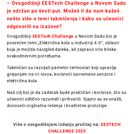
– Ovogodišnji EESTech Challenge u Novom Sadu
je održan po šesti put. Možeš li da nam kažeš
nešto više o temi takmičenja i kako su učesnici
odgovorili na izazove?
Ovogodišnji
EESTech Challenge
u Novom Sadu bio je
posvećen temi „Električna kola u industriji 4.0“, oblasti
koja je možda naizgled daleka, ali zapravo vrlo bliska
svakodnevnim potrebama.
Takmičari su razvijali pametni termostat koji upravlja
grejanjem na tri nivoa, koristeći savremene senzore i
električna kola.
Naš cilj bio je da zadatak bude praktičan i koristan, što su
učesnici odlično razumeli i prihvatili. Sjajno su se snašli,
donoseći orginalna rešenja i kvalitetne prototipe.
Više o ovogodišnjem izdanju pročitaj na:
EESTECH
CHALLENGE 2025