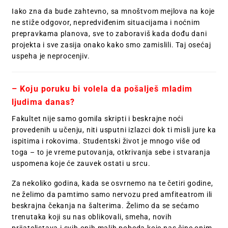
Iako zna da bude zahtevno, sa mnoštvom mejlova na koje
ne stiže odgovor, nepredviđenim situacijama i noćnim
prepravkama planova, sve to zaboraviš kada dođu dani
projekta i sve zasija onako kako smo zamislili. Taj osećaj
uspeha je neprocenjiv.
– Koju poruku bi volela da pošalješ mladim
ljudima danas?
Fakultet nije samo gomila skripti i beskrajne noći
provedenih u učenju, niti usputni izlazci dok ti misli jure ka
ispitima i rokovima. Studentski život je mnogo više od
toga – to je vreme putovanja, otkrivanja sebe i stvaranja
uspomena koje će zauvek ostati u srcu.
Za nekoliko godina, kada se osvrnemo na te četiri godine,
ne želimo da pamtimo samo nervozu pred amfiteatrom ili
beskrajna čekanja na šalterima. Želimo da se sećamo
trenutaka koji su nas oblikovali, smeha, novih
prijateljstava i svih onih malih pobeda koje nas čine onim