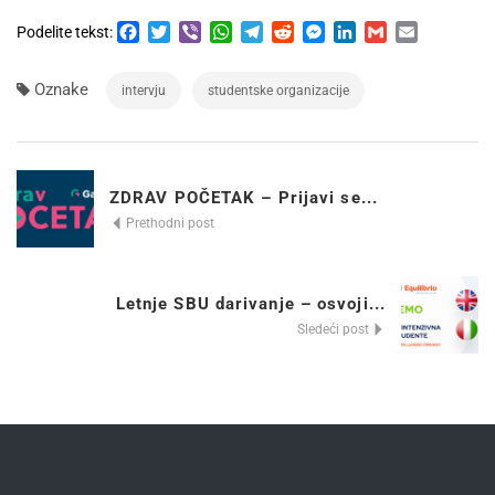
Facebook
Twitter
Viber
WhatsApp
Telegram
Reddit
Messenger
LinkedIn
Gmail
Email
Podelite tekst:
Oznake
intervju
studentske organizacije
ZDRAV POČETAK – Prijavi se...
Prethodni post
Letnje SBU darivanje – osvoji...
Sledeći post