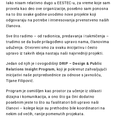
Iako nisam relativno dugo u EESTEC-u, za vreme koje sam
provela kao deo ove organizacije, posebno sam ponosna
na to što svake godine uvodimo nove projekte koji
odgovaraju na potrebe i interesovanja prvenstveno naših
članova.
Sve što radimo – od radionica, predavanja i takmičenja –
trudimo se da bude prilagođeno upravo nama, članovima
uduženja. Otvoreni smo za svaku inicijativu i često
upravo iz takvih ideja nastaju naši najvredniji projekti.
Jedan od njih je i ovogodišnji
DRIP – Design & Public
Relations Insight Program
, koji je pokrenut zahvaljujući
inicijativi naše potpredsednice za odnose s javnošću,
Tijane Filipović.
Program je osmišljen kao prostor za učenje iz oblasti
dizajna i komunikacija, a ono što ga čini dodatno
posebnim jeste to što su fasilitatori bili upravo naši
članovi – kolege koje su prethodno bile koordinatori na
nekim od većih, ranije pomenutih projekata.