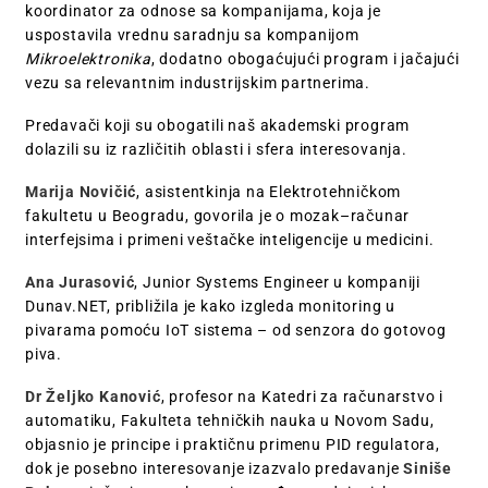
koordinator za odnose sa kompanijama, koja je
uspostavila vrednu saradnju sa kompanijom
Mikroelektronika
, dodatno obogaćujući program i jačajući
vezu sa relevantnim industrijskim partnerima.
Predavači koji su obogatili naš akademski program
dolazili su iz različitih oblasti i sfera interesovanja.
Marija Novičić
, asistentkinja na Elektrotehničkom
fakultetu u Beogradu, govorila je o mozak–računar
interfejsima i primeni veštačke inteligencije u medicini.
Ana Jurasović
, Junior Systems Engineer u kompaniji
Dunav.NET, približila je kako izgleda monitoring u
pivarama pomoću IoT sistema – od senzora do gotovog
piva.
Dr Željko Kanović
, profesor na Katedri za računarstvo i
automatiku, Fakulteta tehničkih nauka u Novom Sadu,
objasnio je principe i praktičnu primenu PID regulatora,
dok je posebno interesovanje izazvalo predavanje
Siniše