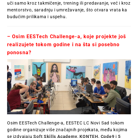
uči samo kroz takmičenje, trening ili predavanje, već i kroz
mentorstvo, saradnju i umrežavanje, što otvara vrata ka
budućim prilikama i uspehu.
– Osim EESTech Challenge-a, koje projekte još
realizujete tokom godine i na šta si posebno
ponosna?
Osim EESTech Challenge-a, EESTEC LC Novi Sad tokom
godine organizuje više značajnih projekata, među kojima
se izdvajaju
Soft Skills Academy
,
KONTEH
,
Code9
i
5