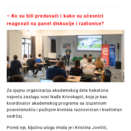
– Ko su bili predavači i kako su učesnici
reagovali na panel diskusije i radionice?
Za sjajnu organizaciju akademskog dela hakatona
najveću zaslugu nosi Nađa Krivokapić, koja je kao
koordinator akademskog programa sa izuzetnom
posvećenošću i pažnjom kreirala raznovrstan i kvalitetan
sadržaj.
Pored nje, ključnu ulogu imala je i Kristina Jovičić,