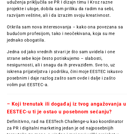
uduženja priključila se PR I dizajn timu I Kroz razne
projekte i uloge, dobila sam priliku da radim na sebi,
razvijam veštine, ali i da izrazim svoju kreativnost.
Otkrila sam nova interesovanja – kako ona povezana sa
budućom profesijom, tako i neočekivana, koja su me
jednako obogatila.
Jedna od jako vrednih stvari je što sam uvidela i one
strane sebe koje često potiskujemo – slabosti,
nesigurnosti, ali i snagu da ih prevaziđem. Sve to, uz
iskrena prijateljstva i podršku, čini moje EESTEC iskusvo
posebnim i daje razlog zašto sam ovde i dalje i zašto
volim put EESTEC-a.
– Koji trenutak ili događaj iz tvog angažovanja u
EESTEC-u ti je ostao u posebnom sećanju?
Definitivno, rad na EESTech Challenge-u kao koordinator
za PR i digitalni marketing jedan je od najposebnijih