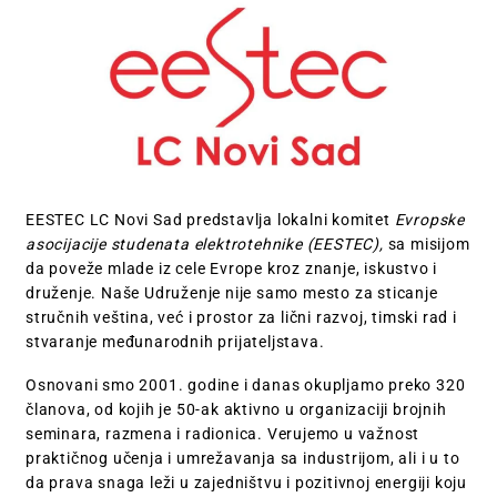
EESTEC LC Novi Sad predstavlja lokalni komitet
Evropske
asocijacije studenata elektrotehnike (EESTEC),
sa misijom
da poveže mlade iz cele Evrope kroz znanje, iskustvo i
druženje. Naše Udruženje nije samo mesto za sticanje
stručnih veština, već i prostor za lični razvoj, timski rad i
stvaranje međunarodnih prijateljstava.
Osnovani smo 2001. godine i danas okupljamo preko 320
članova, od kojih je 50-ak aktivno u organizaciji brojnih
seminara, razmena i radionica. Verujemo u važnost
praktičnog učenja i umrežavanja sa industrijom, ali i u to
da prava snaga leži u zajedništvu i pozitivnoj energiji koju