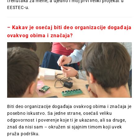
trenutaka za mene, a ujedno i moj prvi veliki projekat u
EESTEC-u.
– Kakav je osećaj biti deo organizacije događaja
ovakvog obima i značaja?
Biti deo organizacije događaja ovakvog obima i značaja je
posebno iskustvo. Sa jedne strane, osećaš veliku
odgovornost i poverenje koje ti je ukazano, ali sa druge,
znaš da nisi sam – okružen si sjajnim timom koji uvek
pruža podršku.