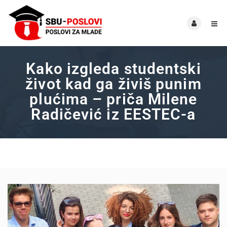
Kako izgleda studentski
život kad ga živiš punim
plućima – priča Milene
Radičević iz EESTEC-a