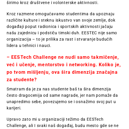
širimo kroz društvene i volonterske aktivnosti.
Kroz razmene omogućavamo studentima da upoznaju
različite kulture i steknu iskustvo van svoje zemlje, dok
događaji poput radionica i sportskih aktivnosti jačaju
našu zajednicu i podstiču timski duh. EESTEC nije samo
organizacija – to je prilika za rast i stvaranje budućih
lidera u tehnici i nauci.
– EESTech Challenge ne nudi samo takmičenje,
već i učenje, mentorstvo i networking. Koliko je,
po tvom mišljenju, ova šira dimenzija značajna
za studente?
Smatram da je za nas studente baš ta šira dimenzija
često dragocenija od same nagrade, jer nam pomaže da
unapredimo sebe, povezujemo se i osnažimo svoj put u
karijeri.
Upravo zato mi u organizaciji težimo da EESTech
Challenge, ali I svaki naš događaj, budu mesto gde se ne