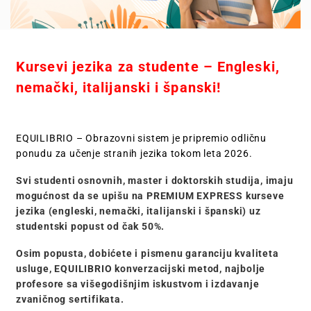
Kursevi jezika za studente – Engleski,
nemački, italijanski i španski!
EQUILIBRIO – Obrazovni sistem je pripremio odličnu
ponudu za učenje stranih jezika tokom leta 2026.
Svi studenti osnovnih, master i doktorskih studija, imaju
mogućnost da se upišu na
PREMIUM EXPRESS kurseve
jezika (engleski, nemački, italijanski i španski) uz
studentski popust od čak 50%.
Osim popusta, dobićete i pismenu garanciju kvaliteta
usluge, EQUILIBRIO konverzacijski metod, najbolje
profesore sa višegodišnjim iskustvom i izdavanje
zvaničnog sertifikata.