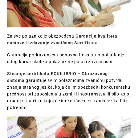
Za sve polaznike je obezbeđena
Garancija kvaliteta
nastave i izdavanje zvaničnog Sertifikata.
Garancija podrazumeva ponovno besplatno pohađanje
istog kursa ukoliko polaznik ne položi završni ispit.
Sticanje sertifikata EQUILIBRIO – Obrazovnog
sistema
garantuje svim polaznicima zvaničnu potvrdu
znanja stranog jezika, koja će im obezbediti konkurentsku
prednost pri zaposlenju u zemlji i inostranstvu ili bilo kojoj
drugoj situaciji u kojoj će im korišćenje stranih jezika biti
potrebno.