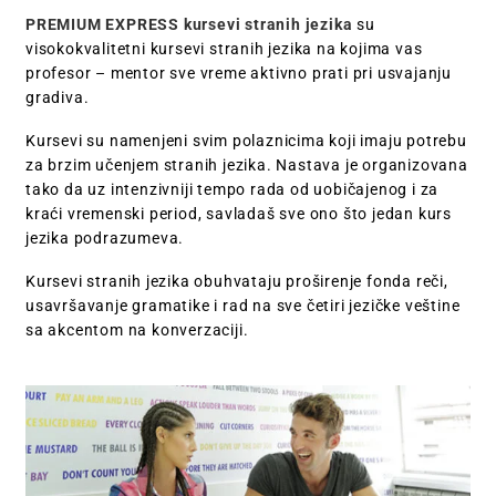
PREMIUM EXPRESS kursevi stranih jezika
su
visokokvalitetni kursevi stranih jezika na kojima vas
profesor – mentor sve vreme aktivno prati pri usvajanju
gradiva.
Kursevi su namenjeni svim polaznicima koji imaju potrebu
za brzim učenjem stranih jezika. Nastava je organizovana
tako da uz intenzivniji tempo rada od uobičajenog i za
kraći vremenski period, savladaš sve ono što jedan kurs
jezika podrazumeva.
Kursevi stranih jezika obuhvataju proširenje fonda reči,
usavršavanje gramatike i rad na sve četiri jezičke veštine
sa akcentom na konverzaciji.