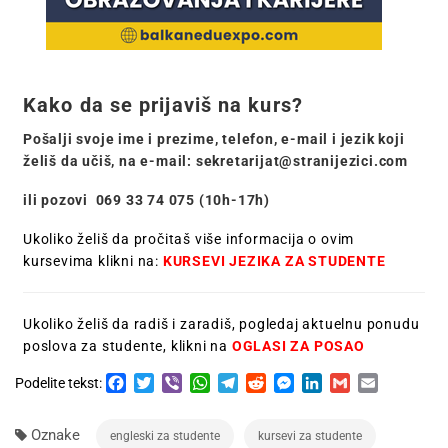
Kako da se prijaviš na kurs?
Pošalji svoje ime i prezime, telefon, e-mail i jezik koji
želiš da učiš,
na e-mail:
sekretarijat@stranijezici.com
ili pozovi 069 33 74 075 (10h-17h)
Ukoliko želiš da pročitaš više informacija o ovim
kursevima klikni na:
KURSEVI JEZIKA ZA STUDENTE
Ukoliko želiš da radiš i zaradiš, pogledaj aktuelnu ponudu
poslova za studente, klikni na
OGLASI ZA POSAO
Facebook
Twitter
Viber
WhatsApp
Telegram
Reddit
Messenger
LinkedIn
Gmail
Email
Podelite tekst:
Oznake
engleski za studente
kursevi za studente