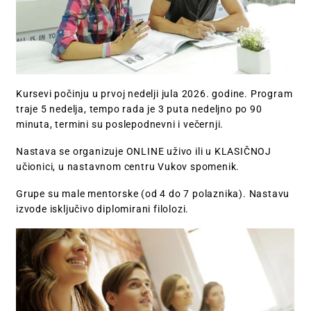
Kursevi počinju u prvoj nedelji jula 2026. godine. Program
traje 5 nedelja, tempo rada je 3 puta nedeljno po 90
minuta, termini su poslepodnevni i večernji.
Nastava se organizuje ONLINE uživo ili u KLASIČNOJ
učionici, u nastavnom centru Vukov spomenik.
Grupe su male mentorske (od 4 do 7 polaznika). Nastavu
izvode isključivo diplomirani filolozi.