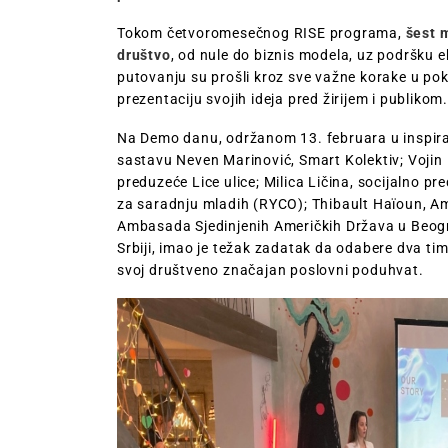
Tokom četvoromesečnog RISE programa,
šest m
društvo
, od nule do biznis modela, uz podršku 
putovanju su prošli kroz sve važne korake u pokr
prezentaciju svojih ideja pred žirijem i publikom.
Na Demo danu, održanom 13. februara u inspir
sastavu Neven Marinović, Smart Kolektiv; Vojin 
preduzeće Lice ulice; Milica Ličina, socijalno p
za saradnju mladih (RYCO); Thibault Haïoun, A
Ambasada Sjedinjenih Američkih Država u Beogra
Srbiji, imao je težak zadatak da odabere dva ti
svoj društveno značajan poslovni poduhvat.