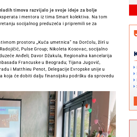
ladih timova razvijalo je svoje ideje za bolje
eksperata i mentora iz tima Smart kolektiva. Na tom
etanju socijalnog preduzeća i pripremili se za
ativnom prostoru „Kuća umetnica” na Dorćolu,
žiri
u
Radojičić, Pulse Group; Nikoleta Kosovac, socijalno
reduzeće Anđeli; Davor Džakula, Regionalna kancelarija
mbasada Francuske u Beogradu; Tijana Jugović,
du i Matthieu Penot, Delegacije Evropske unije u
ma koja će dobiti dalju finansijsku podršku da sprovedu