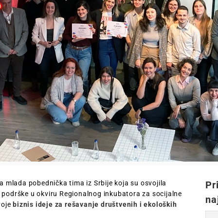
a mlada pobednička tima iz Srbije koja su osvojila
Pr
e podrške u okviru Regionalnog inkubatora za socijalne
na
voje
biznis ideje za rešavanje društvenih i ekoloških