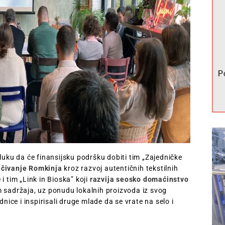
luku da će finansijsku podršku dobiti tim „Zajedničke
učivanje Romkinja
kroz razvoj autentičnih tekstilnih
 tim „Link in Bioska” koji
razvija seosko domaćinstvo
m sadržaja, uz ponudu lokalnih proizvoda iz svog
dnice i inspirisali druge mlade da se vrate na selo i