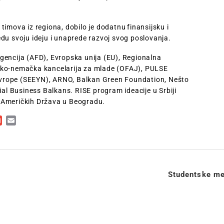
imova iz regiona, dobilo je dodatnu finansijsku i
du svoju ideju i unaprede razvoj svog poslovanja.
encija (AFD), Evropska unija (EU), Regionalna
sko-nemačka kancelarija za mlade (OFAJ), PULSE
vrope (SEEYN), ARNO, Balkan Green Foundation, Nešto
ial Business Balkans. RISE program ideacije u Srbiji
 Američkih Država u Beogradu.
ger
kedIn
Gmail
Email
u
Studentske men