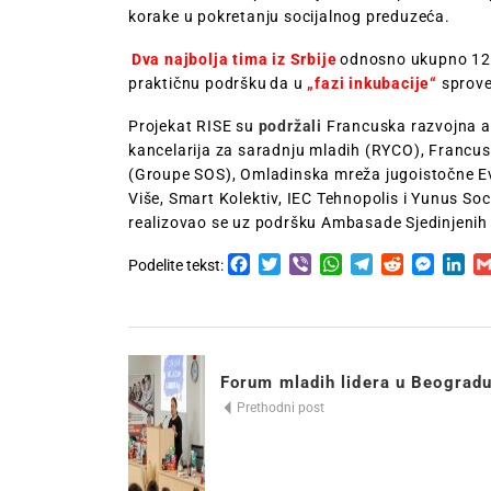
korake u pokretanju socijalnog preduzeća.
Dva najbolja tima iz Srbije
odnosno ukupno 12 t
praktičnu podršku da u
„fazi inkubacije“
sprove
Projekat RISE su
podržali
Francuska razvojna ag
kancelarija za saradnju mladih (RYCO), Francu
(Groupe SOS), Omladinska mreža jugoistočne E
Više, Smart Kolektiv, IEC Tehnopolis i Yunus Soc
realizovao se uz podršku Ambasade Sjedinjenih
Facebook
Twitter
Viber
WhatsApp
Telegram
Reddit
Messen
Lin
Podelite tekst:
Forum mladih lidera u Beograd
Prethodni post