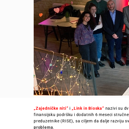
„Zajedničke niti”
i
„Link in Bioska”
nazivi su dv
finansijsku podršku i dodatnih 6 meseci stručn
preduzetnike (RISE), sa ciljem da dalje razviju s
problema
.