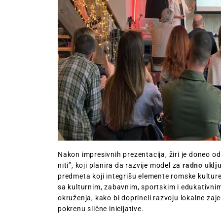
Nakon impresivnih prezentacija, žiri je doneo od
niti”, koji planira da razvije model za
radno uklj
predmeta koji integrišu elemente romske kulture i
sa kulturnim, zabavnim, sportskim i edukativni
okruženja, kako bi doprineli razvoju lokalne zaje
pokrenu slične inicijative.