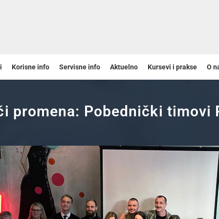
i
Korisne info
Servisne info
Aktuelno
Kursevi i prakse
O n
či promena: Pobednički timovi