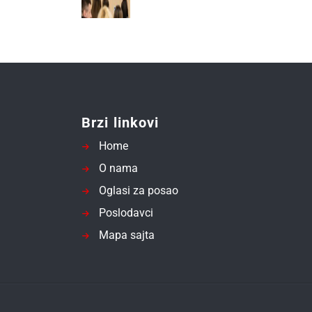
Brzi linkovi
Home
O nama
Oglasi za posao
Poslodavci
Mapa sajta