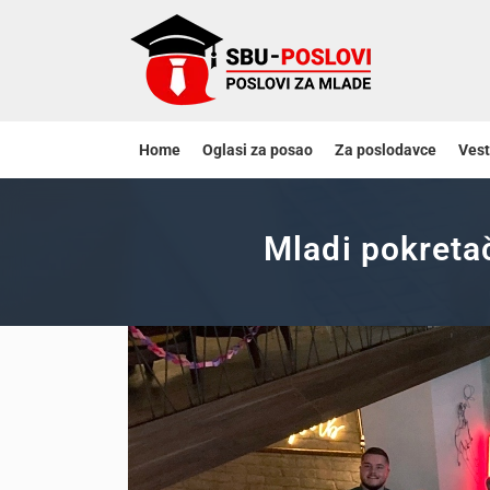
Home
Oglasi za posao
Za poslodavce
Vest
Mladi pokreta