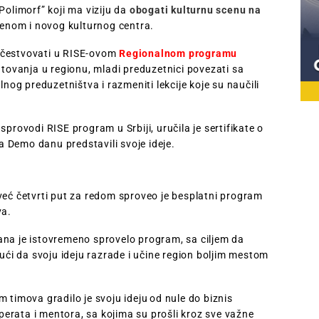
Polimorf” koji ma viziju da
obogati kulturnu scenu na
enom i novog kulturnog centra.
učestvovati u RISE-ovom
Regionalnom programu
putovanja u regionu, mladi preduzetnici povezati sa
lnog preduzetništva i razmeniti lekcije koje su naučili
provodi RISE program u Srbiji, uručila je sertifikate o
 Demo danu predstavili svoje ideje.
već četvrti put za redom sproveo je besplatni program
va.
ana je istovremeno sprovelo program, sa ciljem da
i da svoju ideju razrade i učine region boljim mestom
m timova gradilo je svoju ideju od nule do biznis
erata i mentora, sa kojima su prošli kroz sve važne