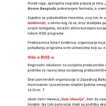
Pored toga, specijalna nagrada pripala je timu „
Novom Beogradu
pokretanjem festivala, a vrem
Zajedno sa pobedničkim timovima, ovaj tim će 
mobilnosti
, u okviru kog će se, kroz studijska 
svojim kolegama, istražiti slične koncepte socija
tokom RISE programa.
Predstavnica Smart kolektiva, organizacije koja s
pohađanju programa svim učesnicima koji su na
Više o RISE-u
Regionalni inkubator za socijalne preduzetnike 
podrške za razvoj ideja socijalnog preduzetništ
Šest partnerskih organizacija iz Zapadnog Balk
motivisanim i posvećenim mladim ljudima omoguć
za život. T
okom četiri meseca
„faze ideacije“
, šest do osa
modela. Na tom putovanju imali su podršku eksp