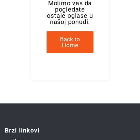
Molimo vas da
pogledate
ostale oglase u
našoj ponudi.
Back to
Home
Brzi linkovi