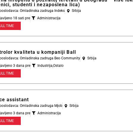
nici, studenti i nezaposlena lica)
l poslodavca: Omladinska zadruga Indeks
Srbija
javljeno 18 sati pre
Administracija
ULL TIME
rolor kvaliteta u kompaniji Ball
l poslodavca: Omladinska zadruga Beo Community
Srbija
javljeno 3 dana pre
Industrija
,
Ostalo
ULL TIME
ce assistant
l poslodavca: Omladinska zadruga Mjob
Srbija
javljeno 3 dana pre
Administracija
ULL TIME