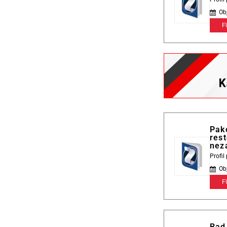
Ob
F
Pak
rest
nez
Profi
Ob
F
Rad 