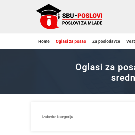
Home
Oglasi za posao
Za poslodavce
Vest
Oglasi za pos
sredn