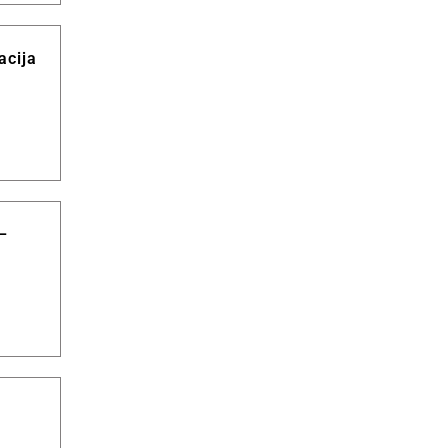
acija
–