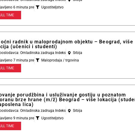
javljeno 6 minuta pre
Ugostiteljstvo
ULL TIME
oćni radnik u maloprodajnom objektu – Beograd, više
cija (učenici i studenti)
l poslodavca: Omladinska zadruga Indeks
Srbija
javljeno 7 minuta pre
Maloprodaja / trgovina
ULL TIME
ovanje porudžbina i usluživanje gostiju u poznatom
oranu brze hrane (m/ž) Beograd – više lokacija (studen
aposlena lica)
l poslodavca: Omladinska zadruga Indeks
Srbija
javljeno 9 minuta pre
Ugostiteljstvo
ULL TIME