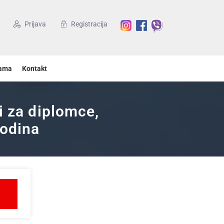
Prijava
Registracija
ama
Kontakt
i za diplomce,
godina