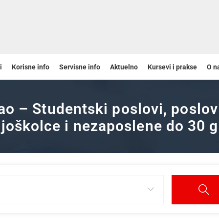
i
Korisne info
Servisne info
Aktuelno
Kursevi i prakse
O n
ao – Studentski poslovi, poslov
joškolce i nezaposlene do 30 