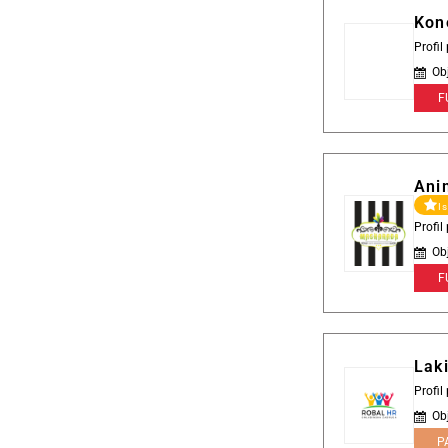
Kon
Profil
Ob
F
Ani
I
Profi
Ob
F
Lak
Profi
Ob
P