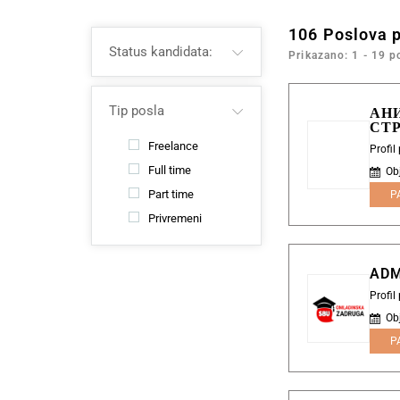
106
Poslova 
Status kandidata:
Prikazano: 1 - 19 p
Tip posla
АН
СТ
Freelance
Profil
Full time
Ob
Part time
P
Privremeni
ADM
Profi
Ob
P