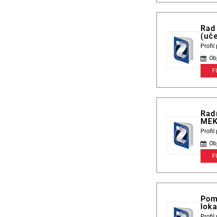
Rad 
(uče
Profi
Ob
F
Radn
ME
Profi
Ob
F
Pom
loka
Profi