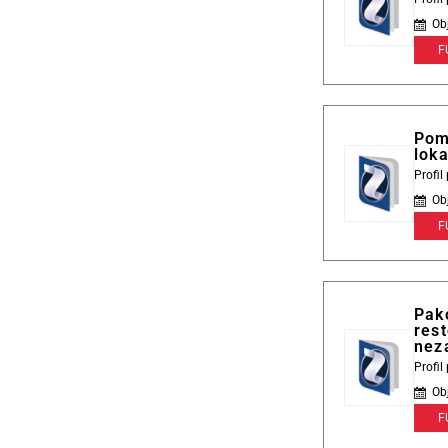
Ob
F
Pom
loka
Profi
Ob
F
Pak
rest
nez
Profi
Ob
F