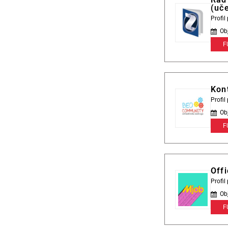
(uče
Profi
Ob
F
Kont
Profi
Ob
F
Offi
Profi
Ob
F