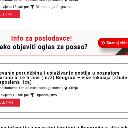
javljeno 18 sati pre
Maloprodaja / trgovina
ULL TIME
ovanje porudžbina i usluživanje gostiju u poznatom
oranu brze hrane (m/ž) Beograd – više lokacija (studen
aposlena lica)
l poslodavca: Omladinska zadruga Indeks
Srbija
javljeno 18 sati pre
Ugostiteljstvo
ULL TIME
na infopultu u poznatoj teretani u Beogradu – više lok