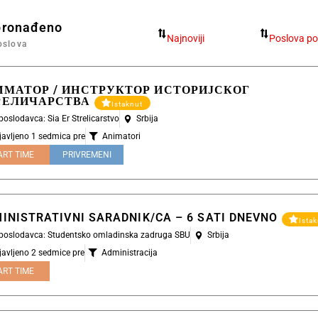
pronađeno
oslova
ИМАТОР / ИНСТРУКТОР ИСТОРИЈСКОГ
РЕЛИЧАРСТВА
Istaknut
 poslodavca: Sia Er Strelicarstvo
Srbija
javljeno 1 sedmica pre
Animatori
ART TIME
PRIVREMENI
INISTRATIVNI SARADNIK/CA – 6 SATI DNEVNO
Ista
l poslodavca: Studentsko omladinska zadruga SBU
Srbija
javljeno 2 sedmice pre
Administracija
ART TIME