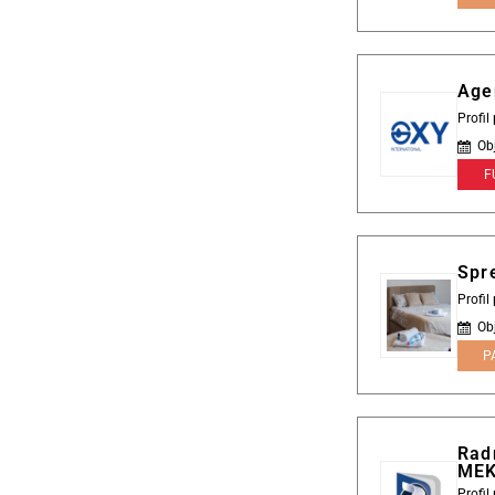
Age
Profil
Ob
F
Spr
Profil
Ob
P
Radn
ME
Profi