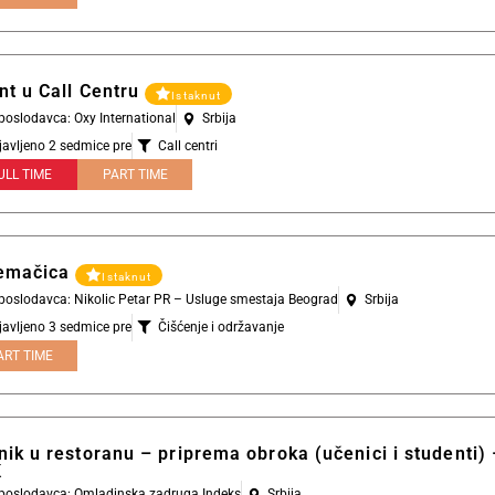
nt u Call Centru
Istaknut
 poslodavca: Oxy International
Srbija
javljeno 2 sedmice pre
Call centri
ULL TIME
PART TIME
emačica
Istaknut
 poslodavca: Nikolic Petar PR – Usluge smestaja Beograd
Srbija
javljeno 3 sedmice pre
Čišćenje i održavanje
ART TIME
ik u restoranu – priprema obroka (učenici i studenti) 
K
l poslodavca: Omladinska zadruga Indeks
Srbija