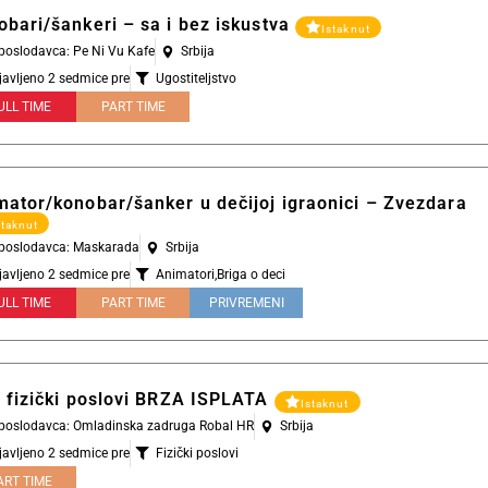
obari/šankeri – sa i bez iskustva
Istaknut
 poslodavca: Pe Ni Vu Kafe
Srbija
javljeno 2 sedmice pre
Ugostiteljstvo
ULL TIME
PART TIME
mator/konobar/šanker u dečijoj igraonici – Zvezdara
staknut
l poslodavca: Maskarada
Srbija
javljeno 2 sedmice pre
Animatori
,
Briga o deci
ULL TIME
PART TIME
PRIVREMENI
i fizički poslovi BRZA ISPLATA
Istaknut
l poslodavca: Omladinska zadruga Robal HR
Srbija
javljeno 2 sedmice pre
Fizički poslovi
ART TIME