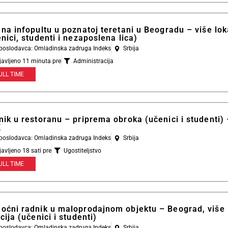
na infopultu u poznatoj teretani u Beogradu – više lok
nici, studenti i nezaposlena lica)
l poslodavca: Omladinska zadruga Indeks
Srbija
javljeno 11 minuta pre
Administracija
ULL TIME
ik u restoranu – priprema obroka (učenici i studenti) 
K
l poslodavca: Omladinska zadruga Indeks
Srbija
javljeno 18 sati pre
Ugostiteljstvo
ULL TIME
oćni radnik u maloprodajnom objektu – Beograd, više
cija (učenici i studenti)
l poslodavca: Omladinska zadruga Indeks
Srbija