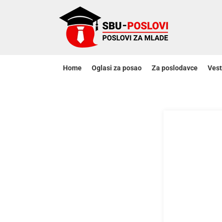
Home
Oglasi za posao
Za poslodavce
Vest