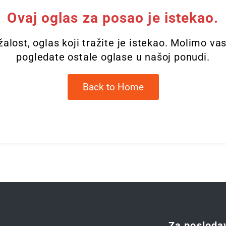
Ovaj oglas za posao je istekao.
alost, oglas koji tražite je istekao. Molimo va
pogledate ostale oglase u našoj ponudi.
Back to Home
Za posloda