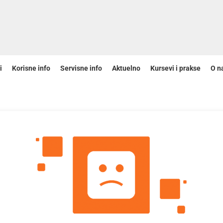
i
Korisne info
Servisne info
Aktuelno
Kursevi i prakse
O n