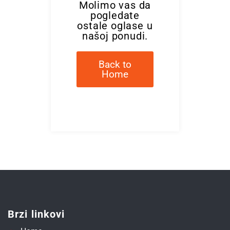
Molimo vas da
pogledate
ostale oglase u
našoj ponudi.
Back to
Home
Brzi linkovi