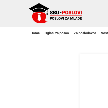
Home
Oglasi za posao
Za poslodavce
Vest