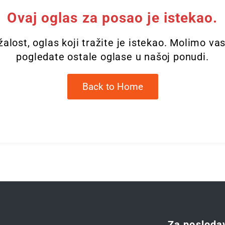
Ovaj oglas za posao je istekao.
alost, oglas koji tražite je istekao. Molimo va
pogledate ostale oglase u našoj ponudi.
Back to Home
Za posloda