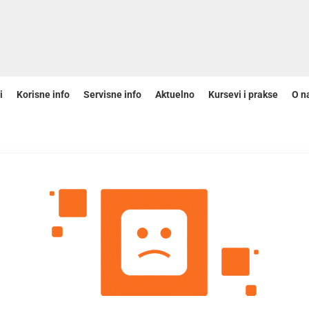
i
Korisne info
Servisne info
Aktuelno
Kursevi i prakse
O n