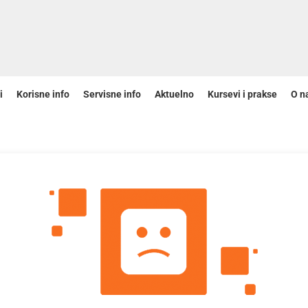
i
Korisne info
Servisne info
Aktuelno
Kursevi i prakse
O n