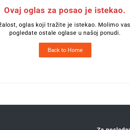
Ovaj oglas za posao je istekao.
alost, oglas koji tražite je istekao. Molimo va
pogledate ostale oglase u našoj ponudi.
Back to Home
Za posloda