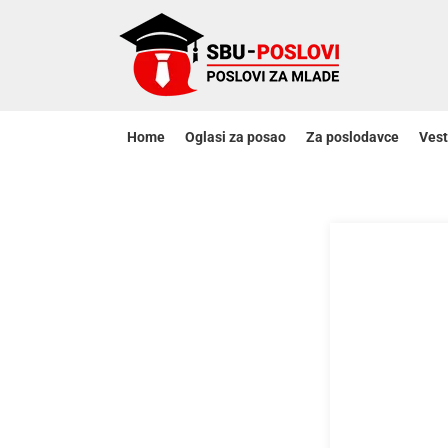
Home
Oglasi za posao
Za poslodavce
Vest