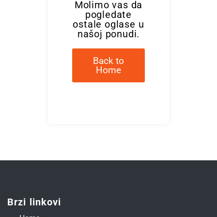
Molimo vas da
pogledate
ostale oglase u
našoj ponudi.
Back to
Home
Brzi linkovi