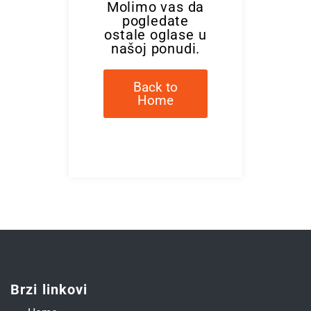
Molimo vas da
pogledate
ostale oglase u
našoj ponudi.
Back to
Home
Brzi linkovi