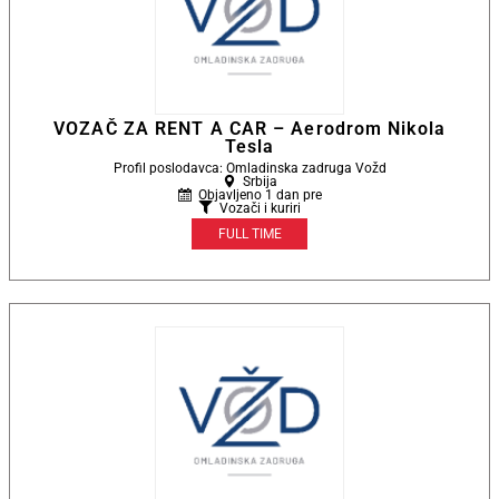
VOZAČ ZA RENT A CAR – Aerodrom Nikola
Tesla
Profil poslodavca: Omladinska zadruga Vožd
Srbija
Objavljeno 1 dan pre
Vozači i kuriri
FULL TIME