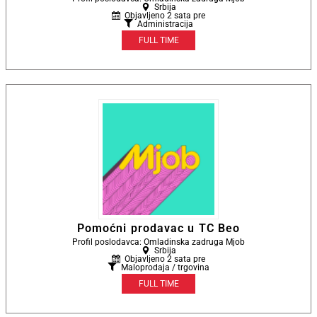
Srbija
Objavljeno 2 sata pre
Administracija
FULL TIME
Pomoćni prodavac u TC Beo
Profil poslodavca: Omladinska zadruga Mjob
Srbija
Objavljeno 2 sata pre
Maloprodaja / trgovina
FULL TIME