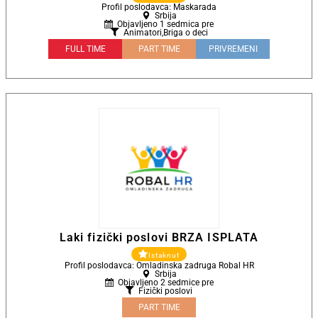
Profil poslodavca: Maskarada
Srbija
Objavljeno 1 sedmica pre
Animatori
,
Briga o deci
FULL TIME
PART TIME
PRIVREMENI
Laki fizički poslovi BRZA ISPLATA
Istaknut
Profil poslodavca: Omladinska zadruga Robal HR
Srbija
Objavljeno 2 sedmice pre
Fizički poslovi
PART TIME