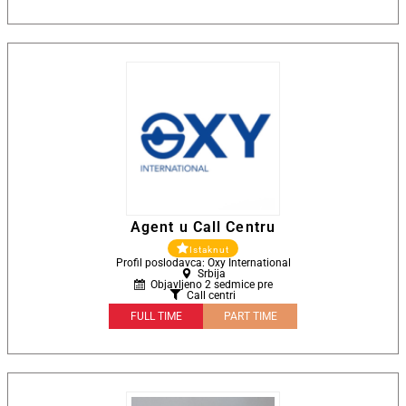
Agent u Call Centru
Istaknut
Profil poslodavca: Oxy International
Srbija
Objavljeno 2 sedmice pre
Call centri
FULL TIME
PART TIME