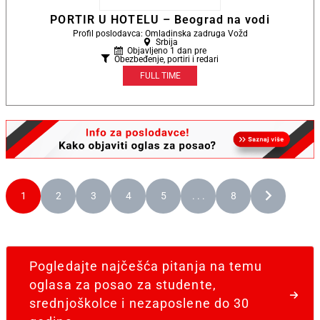
PORTIR U HOTELU – Beograd na vodi
Profil poslodavca: Omladinska zadruga Vožd
Srbija
Objavljeno 1 dan pre
Obezbeđenje, portiri i redari
FULL TIME
1
2
3
4
5
. . .
8
Pogledajte najčešća pitanja na temu
oglasa za posao za studente,
srednjoškolce i nezaposlene do 30