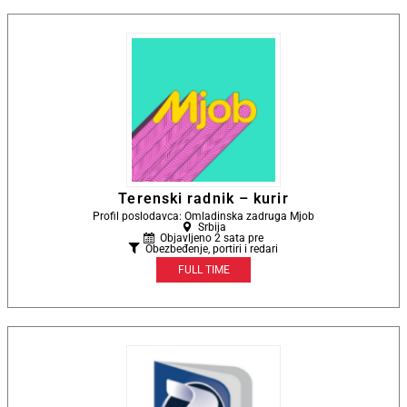
Terenski radnik – kurir
Profil poslodavca: Omladinska zadruga Mjob
Srbija
Objavljeno 2 sata pre
Obezbeđenje, portiri i redari
FULL TIME