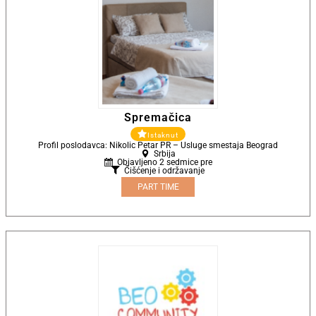
Spremačica
Istaknut
Profil poslodavca: Nikolic Petar PR – Usluge smestaja Beograd
Srbija
Objavljeno 2 sedmice pre
Čišćenje i održavanje
PART TIME