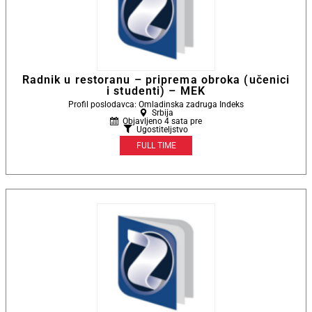
Radnik u restoranu – priprema obroka (učenici
i studenti) – MEK
Profil poslodavca: Omladinska zadruga Indeks
Srbija
Objavljeno 4 sata pre
Ugostiteljstvo
FULL TIME