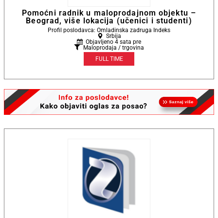
Pomoćni radnik u maloprodajnom objektu –
Beograd, više lokacija (učenici i studenti)
Profil poslodavca: Omladinska zadruga Indeks
Srbija
Objavljeno 4 sata pre
Maloprodaja / trgovina
FULL TIME