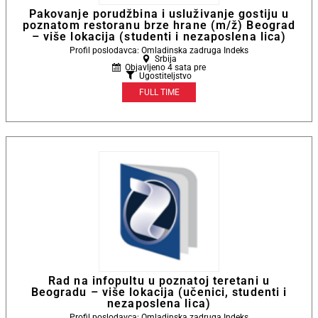
Pakovanje porudžbina i usluživanje gostiju u
poznatom restoranu brze hrane (m/ž) Beograd
– više lokacija (studenti i nezaposlena lica)
Profil poslodavca: Omladinska zadruga Indeks
Srbija
Objavljeno 4 sata pre
Ugostiteljstvo
FULL TIME
Rad na infopultu u poznatoj teretani u
Beogradu – više lokacija (učenici, studenti i
nezaposlena lica)
Profil poslodavca: Omladinska zadruga Indeks