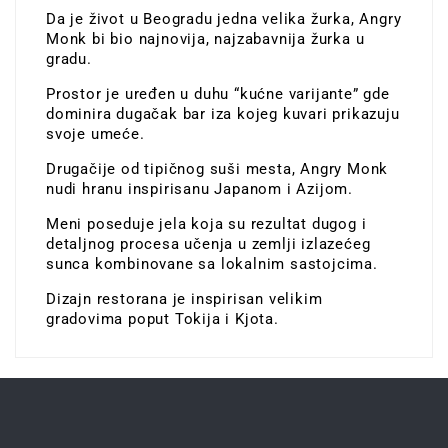
Da je život u Beogradu jedna velika žurka, Angry
Monk bi bio najnovija, najzabavnija žurka u
gradu.
Prostor je uređen u duhu “kućne varijante” gde
dominira dugačak bar iza kojeg kuvari prikazuju
svoje umeće.
Drugačije od tipičnog suši mesta, Angry Monk
nudi hranu inspirisanu Japanom i Azijom.
Meni poseduje jela koja su rezultat dugog i
detaljnog procesa učenja u zemlji izlazećeg
sunca kombinovane sa lokalnim sastojcima.
Dizajn restorana je inspirisan velikim
gradovima poput Tokija i Kjota.