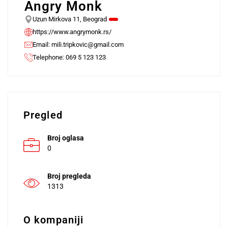
Angry Monk
Uzun Mirkova 11, Beograd
https://www.angrymonk.rs/
Email:
mili.tripkovic@gmail.com
Telephone: 069 5 123 123
Pregled
Broj oglasa
0
Broj pregleda
1313
O kompaniji