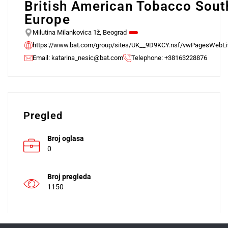
British American Tobacco Sout
Europe
Milutina Milankovica 1ž, Beograd
https://www.bat.com/group/sites/UK__9D9KCY.nsf/vwPagesWeb
Email:
katarina_nesic@bat.com
Telephone: +38163228876
Pregled
Broj oglasa
0
Broj pregleda
1150