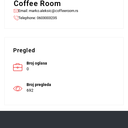
Coffee Room
Email:
marko.aleksic@coffeeroom.rs
Telephone: 0603003235
Pregled
Broj oglasa
0
Broj pregleda
692