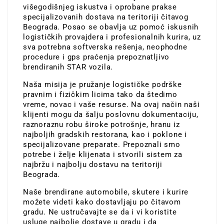
višegodišnjeg iskustva i oprobane prakse
specijalizovanih dostava na teritoriji čitavog
Beograda. Posao se obavlja uz pomoć iskusnih
logističkih provajdera i profesionalnih kurira, uz
sva potrebna softverska rešenja, neophodne
procedure i gps praćenja prepoznatljivo
brendiranih STAR vozila.
Naša misija je pružanje logističke podrške
pravnim i fizičkim licima tako da štedimo
vreme, novac i vaše resurse. Na ovaj način naši
klijenti mogu da šalju poslovnu dokumentaciju,
raznoraznu robu široke potrošnje, hranu iz
najboljih gradskih restorana, kao i poklone i
specijalizovane preparate. Prepoznali smo
potrebe i želje klijenata i stvorili sistem za
najbržu i najbolju dostavu na teritoriji
Beograda.
Naše brendirane automobile, skutere i kurire
možete videti kako dostavljaju po čitavom
gradu. Ne ustručavajte se da i vi koristite
usluge najbolje dostave u gradu i da