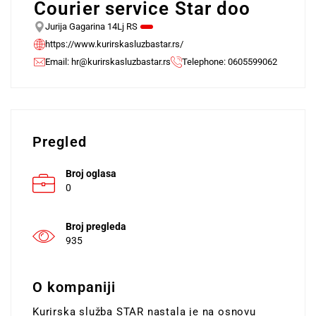
Courier service Star doo
Jurija Gagarina 14Lj RS
https://www.kurirskasluzbastar.rs/
Email:
hr@kurirskasluzbastar.rs
Telephone: 0605599062
Pregled
Broj oglasa
0
Broj pregleda
935
O kompaniji
Kurirska služba STAR nastala je na osnovu