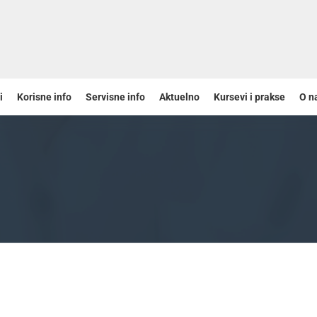
i
Korisne info
Servisne info
Aktuelno
Kursevi i prakse
O n