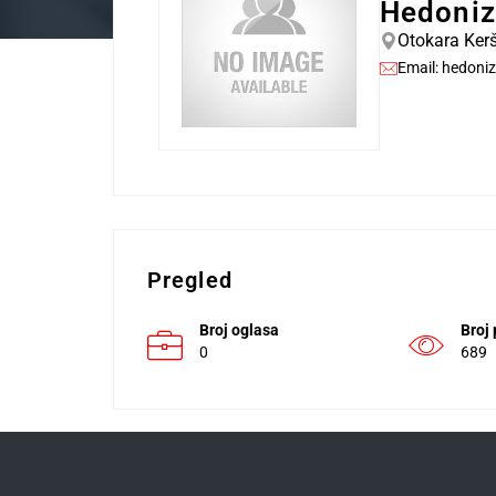
Hedoniz
Otokara Kerš
Email:
hedoni
Pregled
Broj oglasa
Broj
0
689