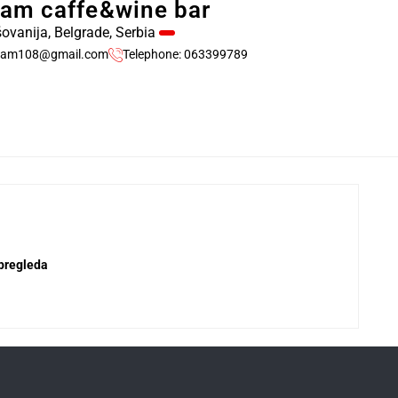
am caffe&wine bar
ovanija, Belgrade, Serbia
zam108@gmail.com
Telephone: 063399789
 pregleda