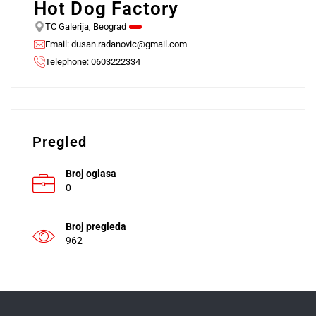
Hot Dog Factory
TC Galerija, Beograd
Email:
dusan.radanovic@gmail.com
Telephone: 0603222334
Pregled
Broj oglasa
0
Broj pregleda
962