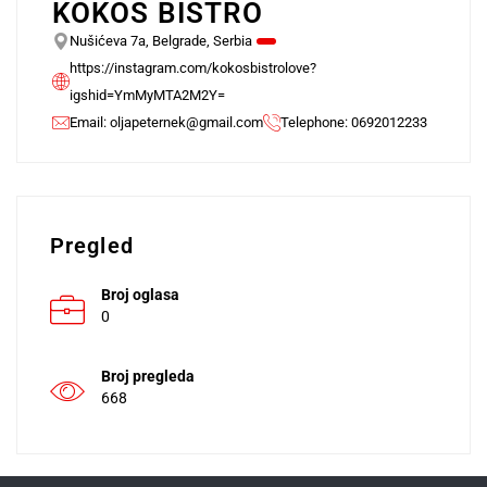
KOKOS BISTRO
Nušićeva 7a, Belgrade, Serbia
https://instagram.com/kokosbistrolove?
igshid=YmMyMTA2M2Y=
Email:
oljapeternek@gmail.com
Telephone: 0692012233
Pregled
Broj oglasa
0
Broj pregleda
668